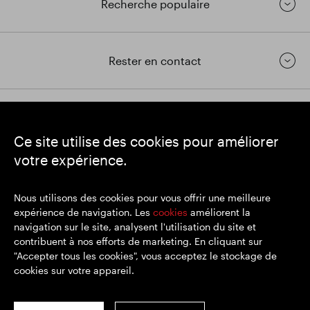
Recherche populaire
Rester en contact
https://www.linkedin.com/
https://www.youtube.com/
https://twitter.com/segrop
Ce site utilise des cookies pour améliorer
SEGRO
votre expérience.
Siège social : 1 New Burlington Place, Londres W1S 2HR
Numéro d'enregistrement au Royaume-Uni 167591
Lieu d'immatriculation : Angleterre et Pays de Galles
Nous utilisons des cookies pour vous offrir une meilleure
expérience de navigation. Les
cookies
améliorent la
navigation sur le site, analysent l'utilisation du site et
contribuent à nos efforts de marketing. En cliquant sur
© SEGRO 2022
"Accepter tous les cookies", vous acceptez le stockage de
cookies sur votre appareil.
Clause de non-responsabilité
Politique de confidentialité
Politique de cookies