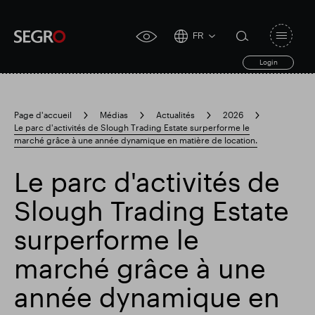
FR
Open
click
navigat
search
Login
for
toggle
form
accessibility
tool
Page d'accueil
Médias
Actualités
2026
Le parc d'activités de Slough Trading Estate surperforme le
Search
marché grâce à une année dynamique en matière de location.
Clea
Dégager
for
Submit
sub
search
Le parc d'activités de
Recherche populaire
Slough Trading Estate
Responsable SEGRO
surperforme le
marché grâce à une
Domaine commercial de Slough
année dynamique en