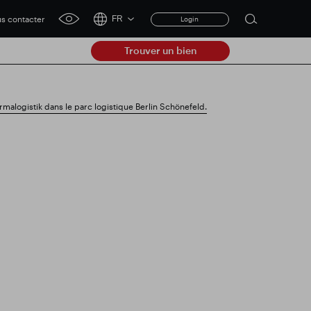
s contacter
FR
Login
Open
click
search
for
Trouver un bien
accessibility
form
tool
Clear
alogistik dans le parc logistique Berlin Schönefeld.
Dégager
submit
e à jour commerciale