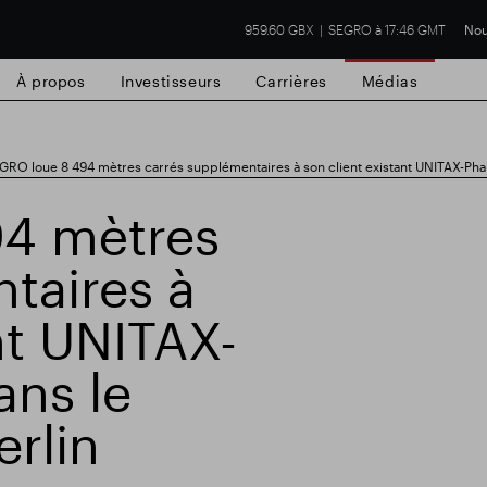
959.60 GBX
SEGRO à 17:46 GMT
Nou
À propos
Investisseurs
Carrières
Médias
GRO loue 8 494 mètres carrés supplémentaires à son client existant UNITAX-Pharm
4 mètres
taires à
cial de Slough
Résultats financiers
Mis
nt UNITAX-
ans le
erlin