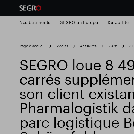
Nos bâtiments
SEGRO en Europe
Durabilité
Search
Page d'accueil
Médias
Actualités
2025
SE
for
Submit
SEGRO loue 8 49
Recherche populaire
search
carrés supplémen
Responsable SEGRO
Domaine commer
son client exista
Pharmalogistik d
Parc intelligent
parc logistique B