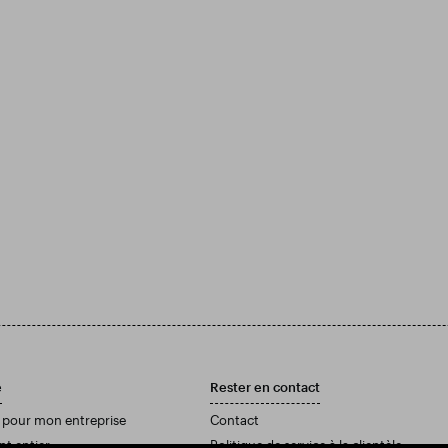
e
Rester en contact
 pour mon entreprise
Contact
nt entier
Politique de service à la clientèle