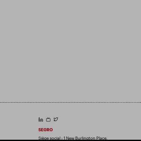
https://www.linkedin.com/
https://www.youtube.com/
https://twitter.com/segroplc
SEGRO
Siège social : 1 New Burlington Place,