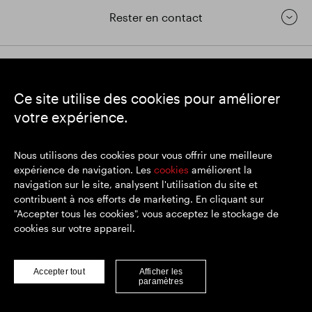
Rester en contact
https://www.linkedin.com/
https://www.youtube.com/
https://twitter.com/segrop
Ce site utilise des cookies pour améliorer
SEGRO
votre expérience.
Siège social : 1 New Burlington Place, Londres W1S 2HR
Numéro d'enregistrement au Royaume-Uni 167591
Lieu d'immatriculation : Angleterre et Pays de Galles
Nous utilisons des cookies pour vous offrir une meilleure
expérience de navigation. Les
cookies
améliorent la
navigation sur le site, analysent l'utilisation du site et
contribuent à nos efforts de marketing. En cliquant sur
© SEGRO 2022
"Accepter tous les cookies", vous acceptez le stockage de
cookies sur votre appareil.
Clause de non-responsabilité
Politique de confidentialité
Politique de cookies
Accepter tout
Afficher les
paramètres