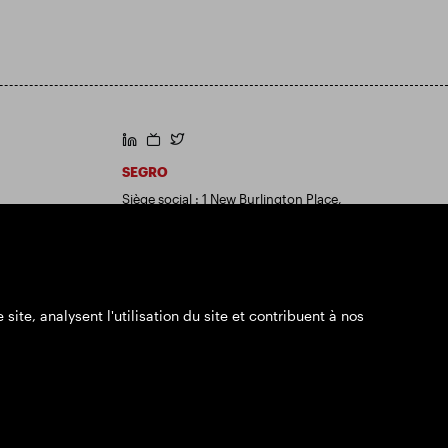
https://www.linkedin.com/
https://www.youtube.com/
https://twitter.com/segroplc
SEGRO
Siège social : 1 New Burlington Place,
Londres W1S 2HR
Numéro d'enregistrement au Royaume-Uni
167591
Lieu d'immatriculation : Angleterre et Pays
de Galles
 site, analysent l'utilisation du site et contribuent à nos