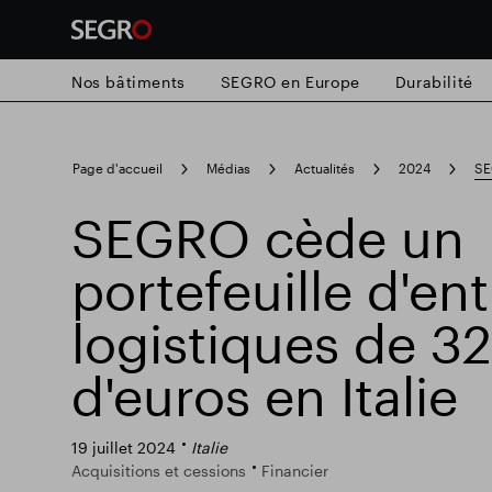
Nos bâtiments
SEGRO en Europe
Durabilité
Search
Page d'accueil
Médias
Actualités
2024
SE
for
Submit
SEGRO cède un
Recherche populaire
search
portefeuille d'en
Responsable SEGRO
Domaine commer
logistiques de 32
d'euros en Italie
Parc intelligent
19 juillet 2024
Italie
Acquisitions et cessions
Financier