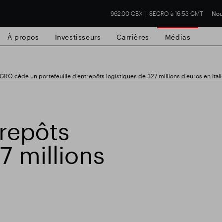
962.00 GBX
SEGRO à 16:53 GMT
Nou
À propos
Investisseurs
Carrières
Médias
GRO cède un portefeuille d'entrepôts logistiques de 327 millions d'euros en Itali
trepôts
cial de Slough
Résultats financiers
Mis
7 millions