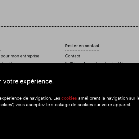
e
Rester en contact
 pour mon entreprise
Contact
nt entier
Politique de service à la clientèle
pport annuel et nos comptes
r votre expérience.
 expérience de navigation. Les
cookies
améliorent la navigation sur le
ookies", vous acceptez le stockage de cookies sur votre appareil.
ponsabilité
Politique de confidentialité
Politique de cookies