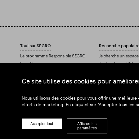
Tout sur SEGRO
Recherche populair
Le programme Responsible SEGRO
Je cherche un espace
Investisseurs
Je cherche un bâtime
Medias - Prises de parole
Téléchargez notre ra
Medias - Actualités
Ce site utilise des cookies pour améliore
Rejoignez-nous
Nous utilisons des cookies pour vous offrir une meilleure
efforts de marketing. En cliquant sur "Accepter tous les c
© SEGRO 2022
Clause de non-res
Accepter tout
Afficher les
paramètres