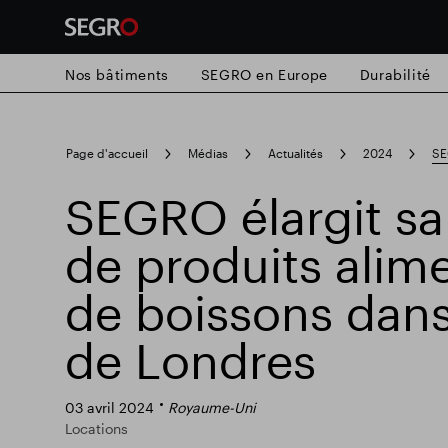
Nos bâtiments
SEGRO en Europe
Durabilité
Search
Page d'accueil
Médias
Actualités
2024
SE
for
Submit
SEGRO élargit sa 
Recherche populaire
search
de produits alime
Responsable SEGRO
Domaine commer
de boissons dans
de Londres
Parc intelligent
03 avril 2024
Royaume-Uni
Locations