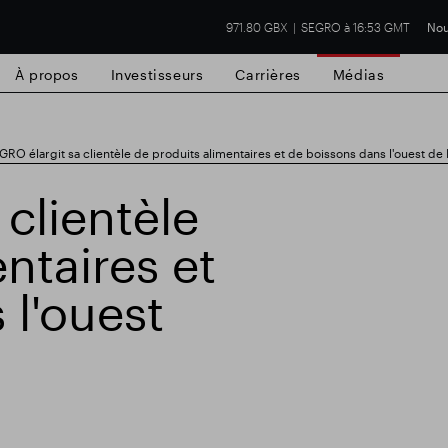
971.80 GBX
SEGRO à 16:53 GMT
Nou
À propos
Investisseurs
Carrières
Médias
GRO élargit sa clientèle de produits alimentaires et de boissons dans l'ouest de
clientèle
ntaires et
cial de Slough
Résultats financiers
Mis
 l'ouest