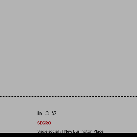
https://www.linkedin.com/
https://www.youtube.com/
https://twitter.com/segroplc
SEGRO
Siège social : 1 New Burlington Place,
Londres W1S 2HR