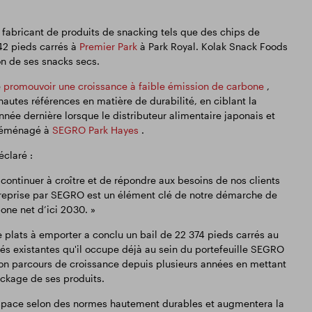
 fabricant de produits de snacking tels que des chips de
42 pieds carrés à
Premier Park
à Park Royal. Kolak Snack Foods
ion de ses snacks secs.
e
promouvoir une croissance à faible émission de carbone
,
autes références en matière de durabilité, en ciblant la
nnée dernière lorsque le distributeur alimentaire japonais et
 déménagé à
SEGRO Park Hayes
.
claré :
continuer à croître et de répondre aux besoins de nos clients
ntreprise par SEGRO est un élément clé de notre démarche de
one net d’ici 2030. »
 plats à emporter a conclu un bail de 22 374 pieds carrés au
tés existantes qu'il occupe déjà au sein du portefeuille SEGRO
 parcours de croissance depuis plusieurs années en mettant
ckage de ses produits.
 espace selon des normes hautement durables et augmentera la