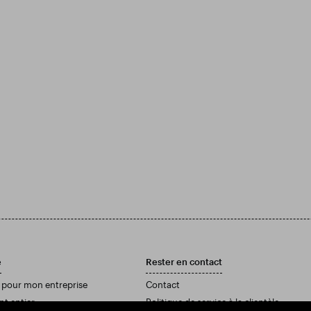
e
Rester en contact
 pour mon entreprise
Contact
nt entier
Politique de service à la clientèle