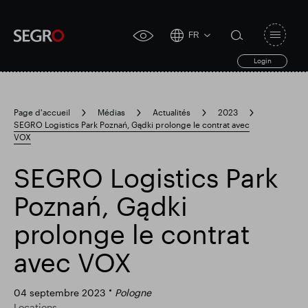
FR
Open
click
navigat
search
Login
for
toggle
form
accessibility
tool
Page d'accueil
Médias
Actualités
2023
SEGRO Logistics Park Poznań, Gądki prolonge le contrat avec
Search
VOX
Clea
Dégager
for
Submit
sub
search
SEGRO Logistics Park
Recherche populaire
Poznań, Gądki
Responsable SEGRO
prolonge le contrat
avec VOX
Domaine commercial de Slough
04 septembre 2023
Pologne
Locations