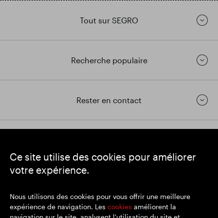
Tout sur SEGRO
Recherche populaire
Rester en contact
https://www.linkedin.com/
https://www.youtube.com/
https://twitter.com/segrop
Ce site utilise des cookies pour améliorer
SEGRO
votre expérience.
Siège social : 1 New Burlington Place, Londres W1S 2HR
Numéro d'enregistrement au Royaume-Uni 167591
Lieu d'immatriculation : Angleterre et Pays de Galles
Nous utilisons des cookies pour vous offrir une meilleure
expérience de navigation. Les
cookies
améliorent la
navigation sur le site, analysent l'utilisation du site et