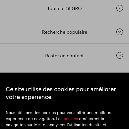
Tout sur SEGRO
Recherche populaire
Rester en contact
https://www.linkedin.com/
https://www.youtube.com/
https://twitter.com/segrop
Ce site utilise des cookies pour améliorer
SEGRO
votre expérience.
Siège social : 1 New Burlington Place, Londres W1S 2HR
Numéro d'enregistrement au Royaume-Uni 167591
Lieu d'immatriculation : Angleterre et Pays de Galles
Nous utilisons des cookies pour vous offrir une meilleure
expérience de navigation. Les
cookies
améliorent la
navigation sur le site, analysent l'utilisation du site et