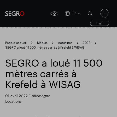
FR
Open
click
navigat
search
Login
for
toggle
form
accessibility
tool
Page d'accueil
Médias
Actualités
2022
SEGRO a loué 11 500 mètres carrés à Krefeld à WISAG
Search
Clea
Dégager
for
Submit
sub
SEGRO a loué 11 500
search
Recherche populaire
mètres carrés à
Krefeld à WISAG
Responsable SEGRO
01 avril 2022
Allemagne
Locations
Domaine commercial de Slough