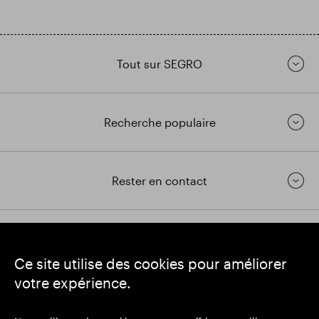
Tout sur SEGRO
Recherche populaire
Rester en contact
https://www.linkedin.com/
https://www.youtube.com/
https://twitter.com/segrop
Ce site utilise des cookies pour améliorer
SEGRO
votre expérience.
Siège social : 1 New Burlington Place, Londres W1S 2HR
Numéro d'enregistrement au Royaume-Uni 167591