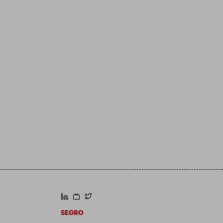
https://www.linkedin.com/
https://www.youtube.com/
https://twitter.com/segroplc
SEGRO