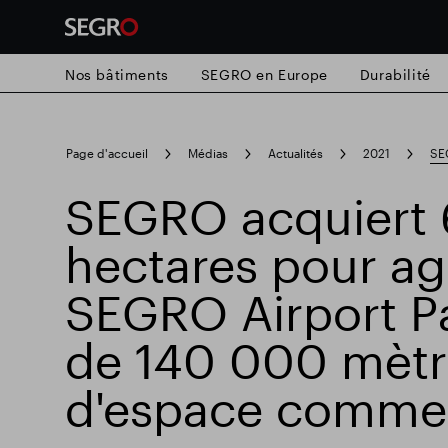
Nos bâtiments
SEGRO en Europe
Durabilité
Search
Page d'accueil
Médias
Actualités
2021
SEG
for
Submit
SEGRO acquiert 
Recherche populaire
search
hectares pour ag
Responsable SEGRO
Domaine commer
SEGRO Airport Pa
de 140 000 mètr
Parc intelligent
d'espace commer