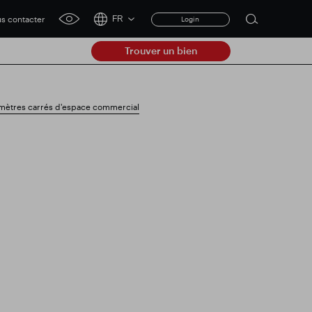
s contacter
FR
Login
Open
click
search
for
Trouver un bien
accessibility
form
tool
Clear
 mètres carrés d'espace commercial
Dégager
submit
e à jour commerciale