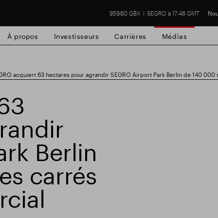
959.60 GBX
SEGRO à 17:46 GMT
Nou
À propos
Investisseurs
Carrières
Médias
RO acquiert 63 hectares pour agrandir SEGRO Airport Park Berlin de 140 000
63
randir
cial de Slough
Résultats financiers
Mis
rk Berlin
es carrés
cial