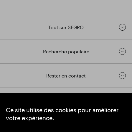
Tout sur SEGRO
Recherche populaire
Rester en contact
https://www.linkedin.com/
https://www.youtube.com/
https://twitter.com/segrop
Ce site utilise des cookies pour améliorer
SEGRO
votre expérience.
Siège social : 1 New Burlington Place, Londres W1S 2HR
Numéro d'enregistrement au Royaume-Uni 167591