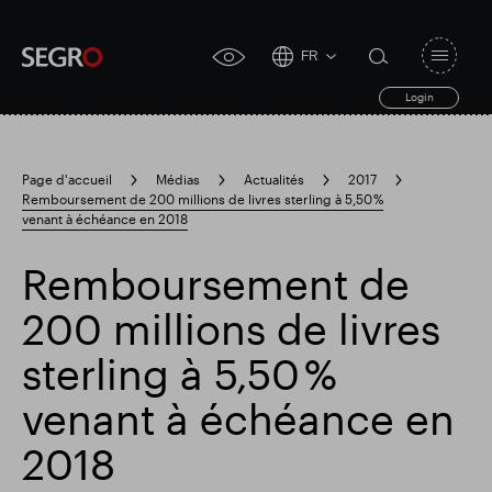
FR
Open
click
navigat
search
Login
for
toggle
form
accessibility
tool
Page d'accueil
Médias
Actualités
2017
Remboursement de 200 millions de livres sterling à 5,50 %
Search
venant à échéance en 2018
Clea
Dégager
for
Submit
sub
search
Remboursement de
Recherche populaire
200 millions de livres
Responsable SEGRO
sterling à 5,50 %
venant à échéance en
Domaine commercial de Slough
2018