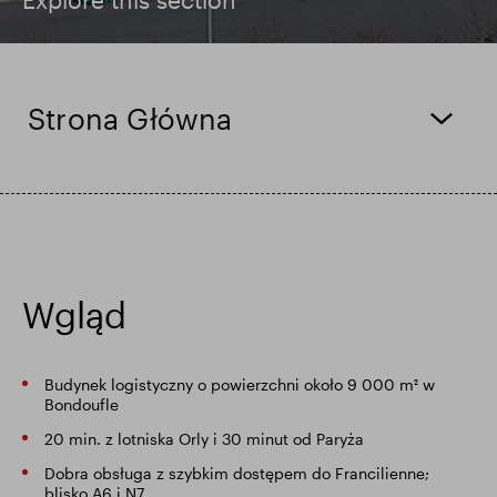
Wyniki finansowe
Aktualizacja handlowa
Strona Główna
Inteligentny park
Wgląd
Budynek logistyczny o powierzchni około 9 000 m² w
Bondoufle
20 min. z lotniska Orly i 30 minut od Paryża
Dobra obsługa z szybkim dostępem do Francilienne;
blisko A6 i N7