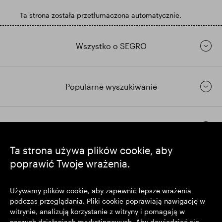
Ta strona została przetłumaczona automatycznie.
Wszystko o SEGRO
Popularne wyszukiwanie
Pozostańmy w kontakcie
Ta strona używa plików cookie, aby
poprawić Twoje wrażenia.
https://www.linkedin.com/
https://www.youtube.com/
https://twitter.com/segrop
SEGRO plc
Używamy plików cookie, aby zapewnić lepsze wrażenia
podczas przeglądania. Pliki cookie poprawiają nawigację w
Siedziba: 1 New Burlington Place, Londyn W1S 2HR
witrynie, analizują korzystanie z witryny i pomagają w
Zarejestrowana w Wielkiej Brytanii pod nr 167591
naszych działaniach marketingowych. Aby dowiedzieć się