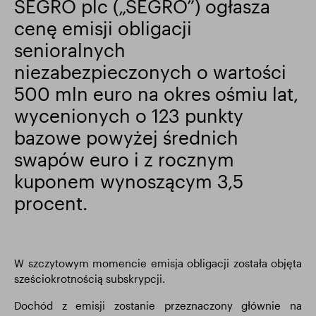
SEGRO plc („SEGRO”) ogłasza
cenę emisji obligacji
Wyniki finansowe
Aktualizacja handlowa
senioralnych
niezabezpieczonych o wartości
Inteligentny park
500 mln euro na okres ośmiu lat,
wycenionych o 123 punkty
bazowe powyżej średnich
swapów euro i z rocznym
kuponem wynoszącym 3,5
procent.
W szczytowym momencie emisja obligacji została objęta
sześciokrotnością subskrypcji.
Dochód z emisji zostanie przeznaczony głównie na