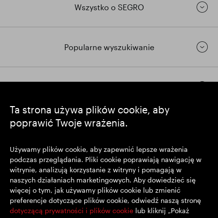
Wszystko o SEGRO
Popularne wyszukiwanie
Pozostańmy w kontakcie
Ta strona używa plików cookie, aby
poprawić Twoje wrażenia.
https://www.linkedin.com/
https://www.youtube.com/
https://twitter.com/segrop
SEGRO plc
Używamy plików cookie, aby zapewnić lepsze wrażenia
podczas przeglądania. Pliki cookie poprawiają nawigację w
Siedziba: 1 New Burlington Place, Londyn W1S 2HR
witrynie, analizują korzystanie z witryny i pomagają w
Zarejestrowana w Wielkiej Brytanii pod nr 167591
naszych działaniach marketingowych. Aby dowiedzieć się
Miejsce rejestracji: Anglia i Walia
więcej o tym, jak używamy plików cookie lub zmienić
preferencje dotyczące plików cookie, odwiedź naszą stronę
dotyczącą prywatności i plików cookie
lub kliknij „Pokaż
© SEGRO 2022