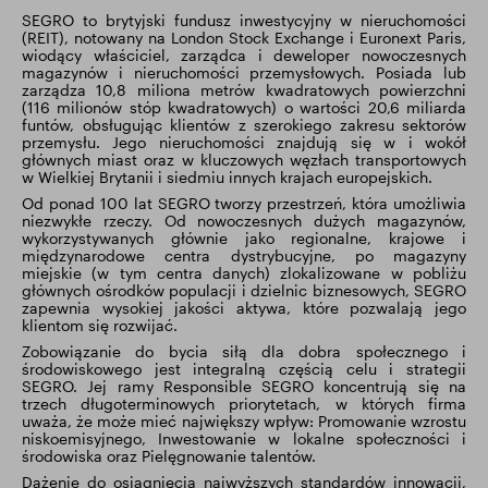
SEGRO to brytyjski fundusz inwestycyjny w nieruchomości
(REIT), notowany na London Stock Exchange i Euronext Paris,
wiodący właściciel, zarządca i deweloper nowoczesnych
magazynów i nieruchomości przemysłowych. Posiada lub
zarządza 10,8 miliona metrów kwadratowych powierzchni
(116 milionów stóp kwadratowych) o wartości 20,6 miliarda
funtów, obsługując klientów z szerokiego zakresu sektorów
przemysłu. Jego nieruchomości znajdują się w i wokół
głównych miast oraz w kluczowych węzłach transportowych
w Wielkiej Brytanii i siedmiu innych krajach europejskich.
Od ponad 100 lat SEGRO tworzy przestrzeń, która umożliwia
niezwykłe rzeczy. Od nowoczesnych dużych magazynów,
wykorzystywanych głównie jako regionalne, krajowe i
międzynarodowe centra dystrybucyjne, po magazyny
miejskie (w tym centra danych) zlokalizowane w pobliżu
głównych ośrodków populacji i dzielnic biznesowych, SEGRO
zapewnia wysokiej jakości aktywa, które pozwalają jego
klientom się rozwijać.
Zobowiązanie do bycia siłą dla dobra społecznego i
środowiskowego jest integralną częścią celu i strategii
SEGRO. Jej ramy Responsible SEGRO koncentrują się na
trzech długoterminowych priorytetach, w których firma
uważa, że może mieć największy wpływ: Promowanie wzrostu
niskoemisyjnego, Inwestowanie w lokalne społeczności i
środowiska oraz Pielęgnowanie talentów.
Dążenie do osiągnięcia najwyższych standardów innowacji,