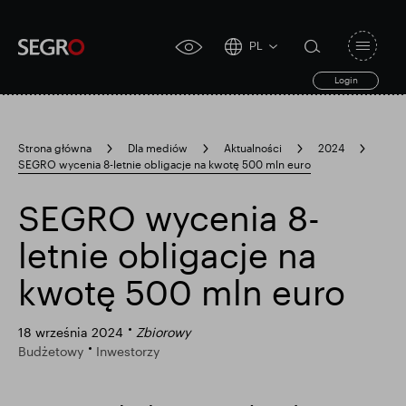
PL
Open
click
navigat
search
Login
for
toggle
form
accessibility
tool
Strona główna
Dla mediów
Aktualności
2024
SEGRO wycenia 8-letnie obligacje na kwotę 500 mln euro
Search
Clea
Jasne
for
Submit
sub
SEGRO wycenia 8-
search
Popularne wyszukiwanie
letnie obligacje na
kwotę 500 mln euro
Odpowiedzialny SEGRO
18 września 2024
Zbiorowy
Budżetowy
Inwestorzy
Posiadłość handlowa w Slough