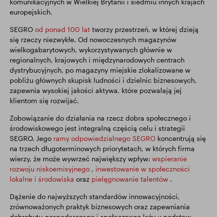
komunikacyjnych w Wielkiej Brytanii i siedmiu innych krajach
europejskich.
SEGRO
od ponad 100 lat
tworzy przestrzeń, w której dzieją
się rzeczy niezwykłe. Od nowoczesnych magazynów
wielkogabarytowych, wykorzystywanych głównie w
regionalnych, krajowych i międzynarodowych centrach
dystrybucyjnych, po magazyny miejskie zlokalizowane w
pobliżu głównych skupisk ludności i dzielnic biznesowych,
zapewnia wysokiej jakości aktywa, które pozwalają jej
klientom się rozwijać.
Zobowiązanie do działania na rzecz dobra społecznego i
środowiskowego jest integralną częścią celu i strategii
SEGRO. Jego
ramy odpowiedzialnego SEGRO
koncentrują się
na trzech długoterminowych priorytetach, w których firma
wierzy, że może wywrzeć największy wpływ:
wspieranie
rozwoju niskoemisyjnego
,
inwestowanie w społeczności
lokalne i środowiska
oraz
pielęgnowanie talentów
.
Dążenie do najwyższych standardów innowacyjności,
zrównoważonych praktyk biznesowych oraz zapewniania
dobrobytu gospodarczego i społecznego leży u podstaw