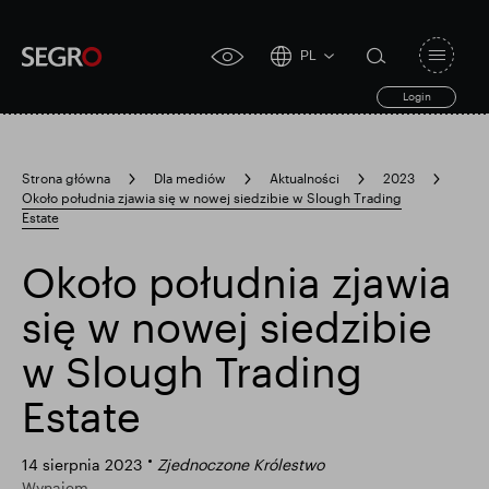
PL
Open
click
navigat
search
Login
for
toggle
form
accessibility
tool
Strona główna
Dla mediów
Aktualności
2023
Około południa zjawia się w nowej siedzibie w Slough Trading
Search
Estate
Clea
Jasne
for
Submit
sub
search
Około południa zjawia
Popularne wyszukiwanie
się w nowej siedzibie
Odpowiedzialny SEGRO
w Slough Trading
Estate
Posiadłość handlowa w Slough
14 sierpnia 2023
Zjednoczone Królestwo
Wynajem