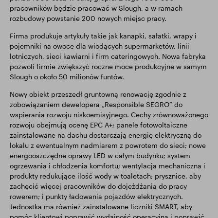
pracowników będzie pracować w Slough, a w ramach
rozbudowy powstanie 200 nowych miejsc pracy.
Firma produkuje artykuły takie jak kanapki, sałatki, wrapy i
pojemniki na owoce dla wiodących supermarketów, linii
lotniczych, sieci kawiarni i firm cateringowych. Nowa fabryka
pozwoli firmie zwiększyć roczne moce produkcyjne w samym
Slough o około 50 milionów funtów.
Nowy obiekt przeszedł gruntowną renowację zgodnie z
zobowiązaniem dewelopera „Responsible SEGRO” do
wspierania rozwoju niskoemisyjnego. Cechy zrównoważonego
rozwoju obejmują ocenę EPC A+; panele fotowoltaiczne
zainstalowane na dachu dostarczają energię elektryczną do
lokalu z ewentualnym nadmiarem z powrotem do sieci; nowe
energooszczędne oprawy LED w całym budynku; system
ogrzewania i chłodzenia komfortu; wentylacja mechaniczna i
produkty redukujące ilość wody w toaletach; prysznice, aby
zachęcić więcej pracowników do dojeżdżania do pracy
rowerem; i punkty ładowania pojazdów elektrycznych.
Jednostka ma również zainstalowane liczniki SMART, aby
pomóc klientowi poprawić wydajność operacyjną i poprawić