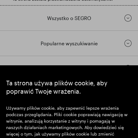
Wszystko o SEGRO
Popularne wyszukiwanie
Pozostańmy w kontakcie
Ta strona używa plików cookie, aby
poprawić Twoje wrażenia.
https://www.linkedin.com/
https://www.youtube.com/
https://twitter.com/segrop
SEGRO plc
Używamy plików cookie, aby zapewnić lepsze wrażenia
podczas przeglądania. Pliki cookie poprawiają nawigację w
Siedziba: 1 New Burlington Place, Londyn W1S 2HR
witrynie, analizują korzystanie z witryny i pomagają w
Zarejestrowana w Wielkiej Brytanii pod nr 167591
naszych działaniach marketingowych. Aby dowiedzieć się
Miejsce rejestracji: Anglia i Walia
więcej o tym, jak używamy plików cookie lub zmienić