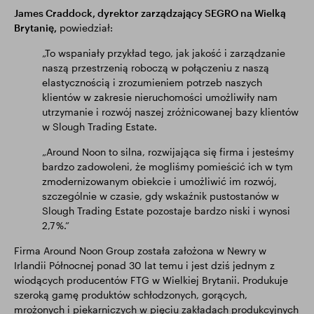
James Craddock, dyrektor zarządzający SEGRO na Wielką
Brytanię,
powiedział:
„To wspaniały przykład tego, jak jakość i zarządzanie
naszą przestrzenią roboczą w połączeniu z naszą
elastycznością i zrozumieniem potrzeb naszych
klientów w zakresie nieruchomości umożliwiły nam
utrzymanie i rozwój naszej zróżnicowanej bazy klientów
w Slough Trading Estate.
„Around Noon to silna, rozwijająca się firma i jesteśmy
bardzo zadowoleni, że mogliśmy pomieścić ich w tym
zmodernizowanym obiekcie i umożliwić im rozwój,
szczególnie w czasie, gdy wskaźnik pustostanów w
Slough Trading Estate pozostaje bardzo niski i wynosi
2,7 %.”
Firma Around Noon Group została założona w Newry w
Irlandii Północnej ponad 30 lat temu i jest dziś jednym z
wiodących producentów FTG w Wielkiej Brytanii. Produkuje
szeroką gamę produktów schłodzonych, gorących,
mrożonych i piekarniczych w pięciu zakładach produkcyjnych