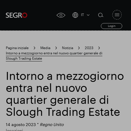
IT
Open
click
navigat
search
Login
for
toggle
form
accessibility
tool
Pagina iniziale
Media
Notizia
2023
Intorno a mezzogiorno entra nel nuovo quartier generale di
Search
Slough Trading Estate
Clea
Chiaro
for
Submit
sub
search
Intorno a mezzogiorno
Ricerca popolare
entra nel nuovo
Responsabile SEGRO
quartier generale di
Slough Trading Estate
Slough proprietà commerciale
14 agosto 2023
Regno Unito
locazioni