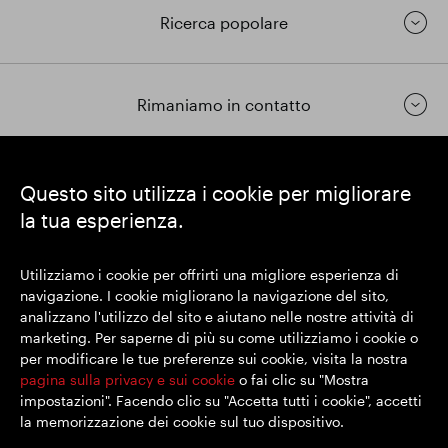
Ricerca popolare
Rimaniamo in contatto
https://www.linkedin.com/
https://www.youtube.com/
https://twitter.com/segrop
Questo sito utilizza i cookie per migliorare
la tua esperienza.
SEGRO plc
Sede legale: 1 New Burlington Place, Londra W1S 2HR
Utilizziamo i cookie per offrirti una migliore esperienza di
Numero di registrazione nel Regno Unito 167591
navigazione. I cookie migliorano la navigazione del sito,
Luogo di registrazione: Inghilterra e Galles
analizzano l'utilizzo del sito e aiutano nelle nostre attività di
marketing. Per saperne di più su come utilizziamo i cookie o
per modificare le tue preferenze sui cookie, visita la nostra
© SEGRO 2022
pagina sulla privacy e sui cookie
o fai clic su "Mostra
impostazioni". Facendo clic su "Accetta tutti i cookie", accetti
Disclaimer
la memorizzazione dei cookie sul tuo dispositivo.
Politica sulla riservatezza