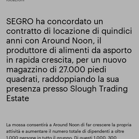
Risultati finanziari
SEGRO ha concordato un
contratto di locazione di quindici
Aggiornamento commerciale
anni con Around Noon, il
produttore di alimenti da asporto
in rapida crescita, per un nuovo
Parco intelligente
magazzino di 27.000 piedi
quadrati, raddoppiando la sua
presenza presso Slough Trading
Estate
La mossa consentirà a Around Noon di far crescere la propria
attività e aumentare il numero totale di dipendenti a oltre
1.000 persone in tutto il gruppo. Di questi 1.000, 300