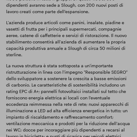
dipendenti avranno sede a Slough, con 200 nuovi posti di
lavoro creati come parte dell'espansione.
L'azienda produce articoli come panini, insalate, piadine e
vasetti di frutta per i principali supermercati, compagnie
aeree, catene di caffetterie e servizi di ristorazione. Il nuovo
stabilimento consentirà all'azienda di aumentare la propria
capacità produttiva annuale a Slough di circa 50 milioni di
sterline.
La nuova struttura è stata sottoposta a un'importante
ristrutturazione in linea con l'impegno "Responsible SEGRO"
dello sviluppatore a sostenere la crescita a basse emissioni
di carbonio. Le caratteristiche di sostenibilità includono un
rating EPC di A+; pannelli fotovoltaici installati sul tetto che
forniscono energia elettrica ai locali con l'eventuale
eccedenza reimmessa nella rete di rete; nuovi apparecchi di
illuminazione a LED ad alta efficienza energetica in tutto; un
impianto di riscaldamento e raffrescamento comfort;
ventilazione meccanica e prodotti per la riduzione dell'acqua
nei WC; docce per incoraggiare più dipendenti a recarsi al
lavoro in bicicletta; e punti di ricarica per veicoli elettrici.