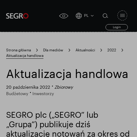
PL
Open
click
navigat
search
Login
for
toggle
form
accessibility
tool
Strona główna
Dla mediów
Aktualności
2022
Aktualizacja handlowa
Search
Clea
Jasne
for
Submit
sub
Aktualizacja handlowa
search
Popularne wyszukiwanie
20 października 2022
Zbiorowy
Budżetowy
Inwestorzy
Odpowiedzialny SEGRO
SEGRO plc („SEGRO” lub
„Grupa”) publikuje dziś
Posiadłość handlowa w Slough
aktualizację notowań za okres od