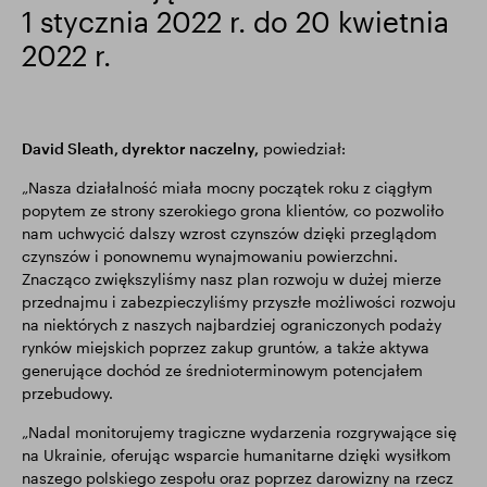
1 stycznia 2022 r. do 20 kwietnia
Wyniki finansowe
Aktualizacja handlowa
2022 r.
Inteligentny park
David Sleath, dyrektor naczelny,
powiedział:
„Nasza działalność miała mocny początek roku z ciągłym
popytem ze strony szerokiego grona klientów, co pozwoliło
nam uchwycić dalszy wzrost czynszów dzięki przeglądom
czynszów i ponownemu wynajmowaniu powierzchni.
Znacząco zwiększyliśmy nasz plan rozwoju w dużej mierze
przednajmu i zabezpieczyliśmy przyszłe możliwości rozwoju
na niektórych z naszych najbardziej ograniczonych podaży
rynków miejskich poprzez zakup gruntów, a także aktywa
generujące dochód ze średnioterminowym potencjałem
przebudowy.
„Nadal monitorujemy tragiczne wydarzenia rozgrywające się
na Ukrainie, oferując wsparcie humanitarne dzięki wysiłkom
naszego polskiego zespołu oraz poprzez darowizny na rzecz