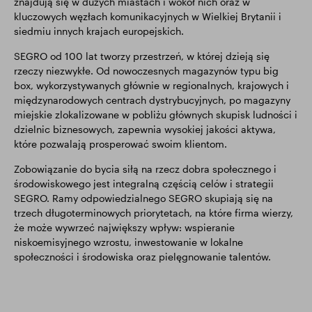
znajdują się w dużych miastach i wokół nich oraz w
kluczowych węzłach komunikacyjnych w Wielkiej Brytanii i
siedmiu innych krajach europejskich.
SEGRO od 100 lat tworzy przestrzeń, w której dzieją się
rzeczy niezwykłe. Od nowoczesnych magazynów typu big
box, wykorzystywanych głównie w regionalnych, krajowych i
międzynarodowych centrach dystrybucyjnych, po magazyny
miejskie zlokalizowane w pobliżu głównych skupisk ludności i
dzielnic biznesowych, zapewnia wysokiej jakości aktywa,
które pozwalają prosperować swoim klientom.
Zobowiązanie do bycia siłą na rzecz dobra społecznego i
środowiskowego jest integralną częścią celów i strategii
SEGRO. Ramy odpowiedzialnego SEGRO skupiają się na
trzech długoterminowych priorytetach, na które firma wierzy,
że może wywrzeć największy wpływ: wspieranie
niskoemisyjnego wzrostu, inwestowanie w lokalne
społeczności i środowiska oraz pielęgnowanie talentów.