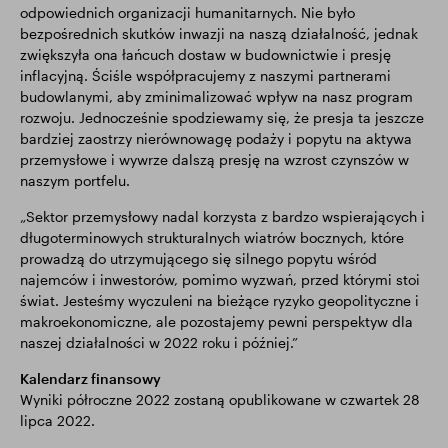
odpowiednich organizacji humanitarnych. Nie było
bezpośrednich skutków inwazji na naszą działalność, jednak
zwiększyła ona łańcuch dostaw w budownictwie i presję
inflacyjną. Ściśle współpracujemy z naszymi partnerami
budowlanymi, aby zminimalizować wpływ na nasz program
rozwoju. Jednocześnie spodziewamy się, że presja ta jeszcze
bardziej zaostrzy nierównowagę podaży i popytu na aktywa
przemysłowe i wywrze dalszą presję na wzrost czynszów w
naszym portfelu.
„Sektor przemysłowy nadal korzysta z bardzo wspierających i
długoterminowych strukturalnych wiatrów bocznych, które
prowadzą do utrzymującego się silnego popytu wśród
najemców i inwestorów, pomimo wyzwań, przed którymi stoi
świat. Jesteśmy wyczuleni na bieżące ryzyko geopolityczne i
makroekonomiczne, ale pozostajemy pewni perspektyw dla
naszej działalności w 2022 roku i później.”
Kalendarz finansowy
Wyniki półroczne 2022 zostaną opublikowane w czwartek 28
lipca 2022.