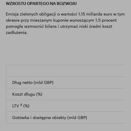
WZROSTU OPARTEGO NA ROZWOJU
Emisja zielonych obligacji o wartości 1,15 miliarda euro w tym
okresie przy mieszanym kuponie wynoszącym 1,5 procent
pomogła wzmocnić bilans i utrzymać niski średni koszt
zadłużenia.
Dług netto (mld GBP)
Koszt długu (%)
4
LTV
(%)
Gotówka i dostępne obiekty (mld GBP)