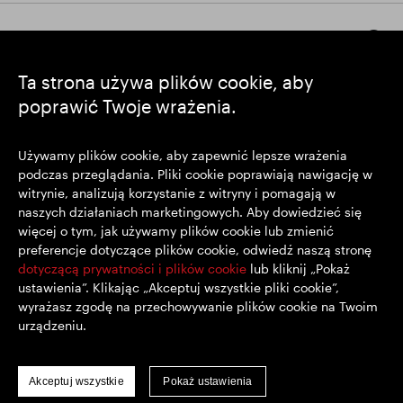
Pozostańmy w kontakcie
Ta strona używa plików cookie, aby
poprawić Twoje wrażenia.
https://www.linkedin.com/
https://www.youtube.com/
https://twitter.com/segrop
SEGRO plc
Używamy plików cookie, aby zapewnić lepsze wrażenia
podczas przeglądania. Pliki cookie poprawiają nawigację w
Siedziba: 1 New Burlington Place, Londyn W1S 2HR
witrynie, analizują korzystanie z witryny i pomagają w
Zarejestrowana w Wielkiej Brytanii pod nr 167591
naszych działaniach marketingowych. Aby dowiedzieć się
Miejsce rejestracji: Anglia i Walia
więcej o tym, jak używamy plików cookie lub zmienić
preferencje dotyczące plików cookie, odwiedź naszą stronę
dotyczącą prywatności i plików cookie
lub kliknij „Pokaż
© SEGRO 2022
ustawienia”. Klikając „Akceptuj wszystkie pliki cookie”,
wyrażasz zgodę na przechowywanie plików cookie na Twoim
Wyłączenie Odpowiedzialności
urządzeniu.
Polityka prywatności
Polityka plików cookie
Akceptuj wszystkie
Pokaż ustawienia