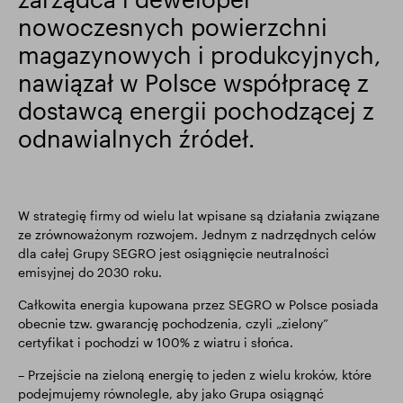
nowoczesnych powierzchni
Wyniki finansowe
Aktualizacja handlowa
magazynowych i produkcyjnych,
nawiązał w Polsce współpracę z
Inteligentny park
dostawcą energii pochodzącej z
odnawialnych źródeł.
W strategię firmy od wielu lat wpisane są działania związane
ze zrównoważonym rozwojem. Jednym z nadrzędnych celów
dla całej Grupy SEGRO jest osiągnięcie neutralności
emisyjnej do 2030 roku.
Całkowita energia kupowana przez SEGRO w Polsce posiada
obecnie tzw. gwarancję pochodzenia, czyli „zielony”
certyfikat i pochodzi w 100% z wiatru i słońca.
– Przejście na zieloną energię to jeden z wielu kroków, które
podejmujemy równolegle, aby jako Grupa osiągnąć