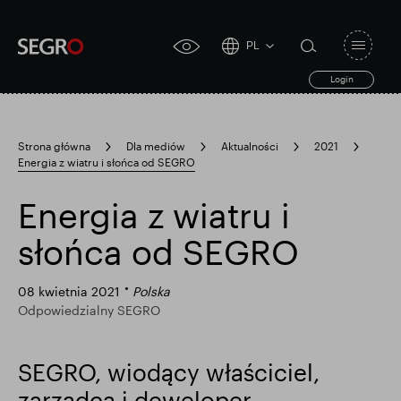
PL
Open
click
navigat
search
Login
for
toggle
form
accessibility
tool
Strona główna
Dla mediów
Aktualności
2021
Energia z wiatru i słońca od SEGRO
Search
Clea
Jasne
for
Submit
sub
Energia z wiatru i
search
Popularne wyszukiwanie
słońca od SEGRO
Odpowiedzialny SEGRO
08 kwietnia 2021
Polska
Odpowiedzialny SEGRO
Posiadłość handlowa w Slough
SEGRO, wiodący właściciel,
zarządca i deweloper