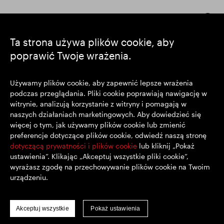
Pozostańmy w kontakcie
Ta strona używa plików cookie, aby
poprawić Twoje wrażenia.
https://www.linkedin.com/
https://www.youtube.com/
https://twitter.com/segrop
SEGRO plc
Używamy plików cookie, aby zapewnić lepsze wrażenia
podczas przeglądania. Pliki cookie poprawiają nawigację w
Siedziba: 1 New Burlington Place, Londyn W1S 2HR
witrynie, analizują korzystanie z witryny i pomagają w
Zarejestrowana w Wielkiej Brytanii pod nr 167591
naszych działaniach marketingowych. Aby dowiedzieć się
Miejsce rejestracji: Anglia i Walia
więcej o tym, jak używamy plików cookie lub zmienić
preferencje dotyczące plików cookie, odwiedź naszą stronę
dotyczącą prywatności i plików cookie
lub kliknij „Pokaż
© SEGRO 2022
ustawienia”. Klikając „Akceptuj wszystkie pliki cookie”,
wyrażasz zgodę na przechowywanie plików cookie na Twoim
Wyłączenie Odpowiedzialności
urządzeniu.
Polityka prywatności
Polityka plików cookie
Akceptuj wszystkie
Pokaż ustawienia