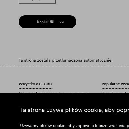
Kopiuj URL
Ta strona została przetłumaczona automatycznie.
Wszystko o SEGRO
Popularne wys
Odpowiedzialność na pierwszym miejscu
Znajdź nieruc
Inwestorzy
Znajdź park
Informacje
Pobierz nasz ra
Ta strona używa plików cookie, aby pop
Aktualności
Dołącz do nas
Używamy plików cookie, aby zapewnić lepsze wrażenia pod