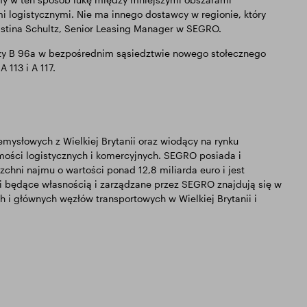
 logistycznymi. Nie ma innego dostawcy w regionie, który
ristina Schultz, Senior Leasing Manager w SEGRO.
przy B 96a w bezpośrednim sąsiedztwie nowego stołecznego
 113 i A 117.
ysłowych z Wielkiej Brytanii oraz wiodący na rynku
mości logistycznych i komercyjnych. SEGRO posiada i
hni najmu o wartości ponad 12,8 miliarda euro i jest
i będące własnością i zarządzane przez SEGRO znajdują się w
h i głównych węzłów transportowych w Wielkiej Brytanii i