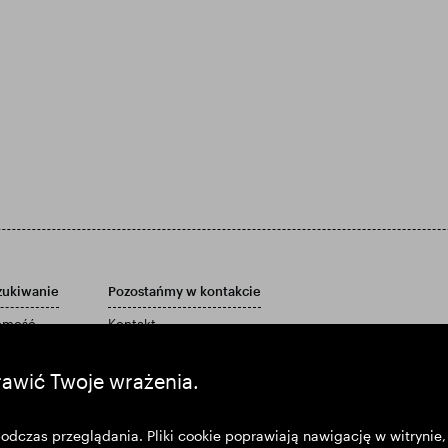
zukiwanie
Pozostańmy w kontakcie
homość
Kontakt
Polityka obsługi klienta
port roczny
Powiadomienia email
rawić Twoje wrażenia.
Materiały marketingowe
czas przeglądania. Pliki cookie poprawiają nawigację w witrynie, 