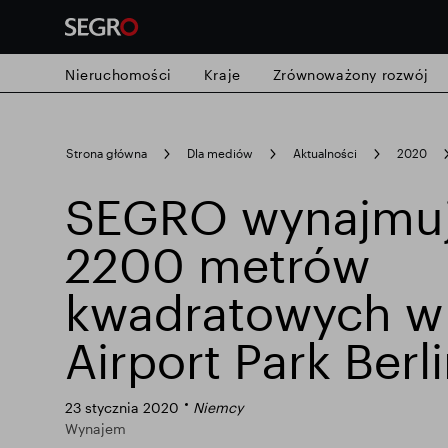
Nieruchomości
Kraje
Zrównoważony rozwój
Search
Strona główna
Dla mediów
Aktualności
2020
for
Submit
SEGRO wynajmuj
Popularne wyszukiwanie
search
2200 metrów
Odpowiedzialny SEGRO
Posiadłość 
kwadratowych 
Airport Park Berl
Inteligentny park
23 stycznia 2020
Niemcy
Wynajem