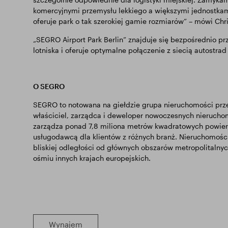
komercyjnymi przemysłu lekkiego a większymi jednostkami
oferuje park o tak szerokiej gamie rozmiarów” – mówi Ch
„SEGRO Airport Park Berlin” znajduje się bezpośrednio 
lotniska i oferuje optymalne połączenie z siecią autostrad A
O SEGRO
SEGRO to notowana na giełdzie grupa nieruchomości przem
właściciel, zarządca i deweloper nowoczesnych nierucho
zarządza ponad 7,8 miliona metrów kwadratowych powierzc
usługodawcą dla klientów z różnych branż. Nieruchomośc
bliskiej odległości od głównych obszarów metropolitalnyc
ośmiu innych krajach europejskich.
Wynajem