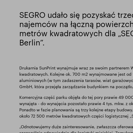
SEGRO udało się pozyskać trz
najemców na łączną powierzch
metrów kwadratowych dla „SEG
Berlin”.
Drukarnia SunPrint wynajmuje wraz ze swoim partnerem 
kwadratowych. Kolejne ok. 700 m2 wynajmowane jest od 
aluminiowych (w tym zadaszenia tarasów, wiat garażow
GmbH, która przejęła zarządzanie budynkiem na początk
Komercyjna część parku objęła do tej pory prawie 49 000
wynajęta - do wynajęcia pozostało prawie 4 tys. mkw. z ok
Ponadto w fazie planowania są trzy kolejne etapy budowy
około 72 500 metrów kwadratowych części logistycznej „S
„Odnotowujemy duże zainteresowanie, zwłaszcza oferowan
szczególnie odpowiednie dla logistyki miejskiej. Zamyk