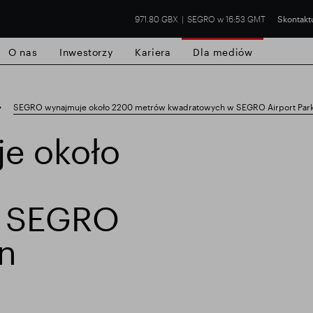
971.80 GBX
SEGRO w 16:53 GMT
Skontaktu
O nas
Inwestorzy
Kariera
Dla mediów
SEGRO wynajmuje około 2200 metrów kwadratowych w SEGRO Airport Park 
e około
handlowa w Slough
Wyniki finansowe
Ak
w SEGRO
in