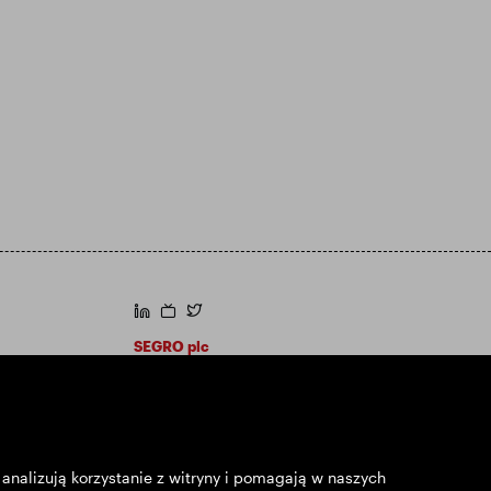
https://www.linkedin.com/
https://www.youtube.com/
https://twitter.com/segroplc
SEGRO plc
Siedziba: 1 New Burlington Place, Londyn
W1S 2HR
Zarejestrowana w Wielkiej Brytanii pod nr
167591
Miejsce rejestracji: Anglia i Walia
analizują korzystanie z witryny i pomagają w naszych