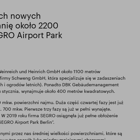
ech nowych
nię około 2200
RO Airport Park
Weinreich und Heinrich GmbH około 1100 metrów
firmy Schweng GmbH, która specjalizuje się w zadaszeniach
ych i ogrodów letnich). Ponadto DBK Gebäudemanagement
u stycznia, wynajmuje około 400 metrów kwadratowych.
 mkw. powierzchni najmu. Duża część czwartej fazy jest już
. 700 mkw. Pierwsze trzy fazy są już w pełni wynajęte.
. W 2019 roku firma SEGRO osiągnęła już pełne obłożenie
EGRO Airport Park Berlin”.
ymi przez nas średniej wielkości powierzchniami, które są
amy w ten sposób lukę między mniejszymi obszarami