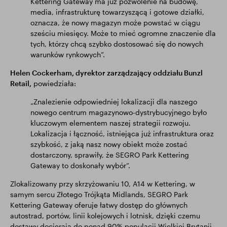
Kettering Gateway ma już pozwolenie na budowę,
media, infrastrukturę towarzyszącą i gotowe działki,
oznacza, że nowy magazyn może powstać w ciągu
sześciu miesięcy. Może to mieć ogromne znaczenie dla
tych, którzy chcą szybko dostosować się do nowych
warunków rynkowych”.
Helen Cockerham, dyrektor zarządzający oddziału Bunzl
Retail,
powiedziała:
„Znalezienie odpowiedniej lokalizacji dla naszego
nowego centrum magazynowo-dystrybucyjnego było
kluczowym elementem naszej strategii rozwoju.
Lokalizacja i łączność, istniejąca już infrastruktura oraz
szybkość, z jaką nasz nowy obiekt może zostać
dostarczony, sprawiły, że SEGRO Park Kettering
Gateway to doskonały wybór”.
Zlokalizowany przy skrzyżowaniu 10, A14 w Kettering, w
samym sercu Złotego Trójkąta Midlands, SEGRO Park
Kettering Gateway oferuje łatwy dostęp do głównych
autostrad, portów, linii kolejowych i lotnisk, dzięki czemu
dostawy docierają do ponad 90% populacji Wielkiej Brytanii