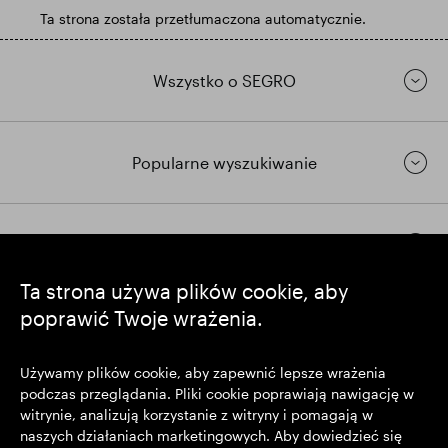
Ta strona została przetłumaczona automatycznie.
Wszystko o SEGRO
Popularne wyszukiwanie
Pozostańmy w kontakcie
Ta strona używa plików cookie, aby
poprawić Twoje wrażenia.
https://www.linkedin.com/
https://www.youtube.com/
https://twitter.com/segrop
SEGRO plc
Używamy plików cookie, aby zapewnić lepsze wrażenia
podczas przeglądania. Pliki cookie poprawiają nawigację w
Siedziba: 1 New Burlington Place, Londyn W1S 2HR
witrynie, analizują korzystanie z witryny i pomagają w
Zarejestrowana w Wielkiej Brytanii pod nr 167591
naszych działaniach marketingowych. Aby dowiedzieć się
Miejsce rejestracji: Anglia i Walia