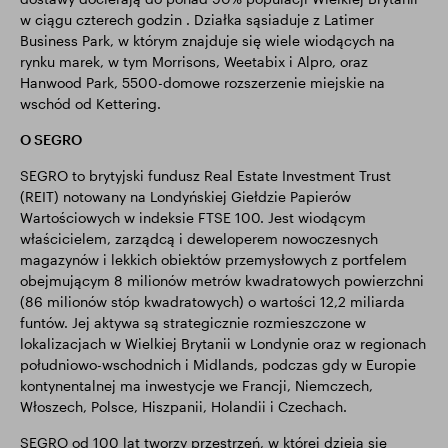
w ciągu czterech godzin . Działka sąsiaduje z Latimer
Business Park, w którym znajduje się wiele wiodących na
rynku marek, w tym Morrisons, Weetabix i Alpro, oraz
Hanwood Park, 5500-domowe rozszerzenie miejskie na
wschód od Kettering.
O SEGRO
SEGRO to brytyjski fundusz Real Estate Investment Trust
(REIT) notowany na Londyńskiej Giełdzie Papierów
Wartościowych w indeksie FTSE 100. Jest wiodącym
właścicielem, zarządcą i deweloperem nowoczesnych
magazynów i lekkich obiektów przemysłowych z portfelem
obejmującym 8 milionów metrów kwadratowych powierzchni
(86 milionów stóp kwadratowych) o wartości 12,2 miliarda
funtów. Jej aktywa są strategicznie rozmieszczone w
lokalizacjach w Wielkiej Brytanii w Londynie oraz w regionach
południowo-wschodnich i Midlands, podczas gdy w Europie
kontynentalnej ma inwestycje we Francji, Niemczech,
Włoszech, Polsce, Hiszpanii, Holandii i Czechach.
SEGRO od 100 lat tworzy przestrzeń, w której dzieją się