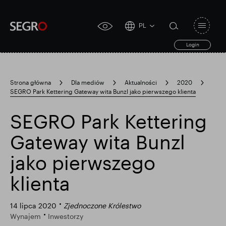
PL
Open
click
navigat
search
Login
for
toggle
form
accessibility
tool
Strona główna
Dla mediów
Aktualności
2020
SEGRO Park Kettering Gateway wita Bunzl jako pierwszego klienta
Search
Clea
Jasne
for
Submit
sub
SEGRO Park Kettering
search
Popularne wyszukiwanie
Gateway wita Bunzl
jako pierwszego
Odpowiedzialny SEGRO
klienta
Posiadłość handlowa w Slough
14 lipca 2020
Zjednoczone Królestwo
Wynajem
Inwestorzy