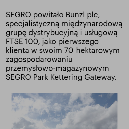
Wyniki finansowe
Aktualizacja handlowa
SEGRO powitało Bunzl plc,
specjalistyczną międzynarodową
grupę dystrybucyjną i usługową
Inteligentny park
FTSE-100, jako pierwszego
klienta w swoim 70-hektarowym
zagospodarowaniu
przemysłowo-magazynowym
SEGRO Park Kettering Gateway.