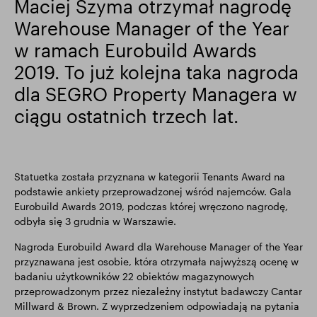
Maciej Szyma otrzymał nagrodę
Warehouse Manager of the Year
Wyniki finansowe
Aktualizacja handlowa
w ramach Eurobuild Awards
2019. To już kolejna taka nagroda
Inteligentny park
dla SEGRO Property Managera w
ciągu ostatnich trzech lat.
Statuetka została przyznana w kategorii Tenants Award na
podstawie ankiety przeprowadzonej wśród najemców. Gala
Eurobuild Awards 2019, podczas której wręczono nagrodę,
odbyła się 3 grudnia w Warszawie.
Nagroda Eurobuild Award dla Warehouse Manager of the Year
przyznawana jest osobie, która otrzymała najwyższą ocenę w
badaniu użytkowników 22 obiektów magazynowych
przeprowadzonym przez niezależny instytut badawczy Cantar
Millward & Brown. Z wyprzedzeniem odpowiadają na pytania