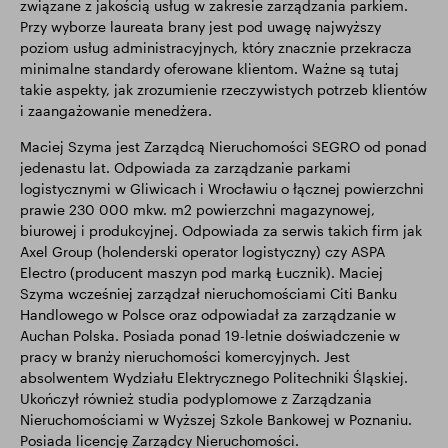
związane z jakością usług w zakresie zarządzania parkiem.
Przy wyborze laureata brany jest pod uwagę najwyższy
poziom usług administracyjnych, który znacznie przekracza
minimalne standardy oferowane klientom. Ważne są tutaj
takie aspekty, jak zrozumienie rzeczywistych potrzeb klientów
i zaangażowanie menedżera.
Maciej Szyma jest Zarządcą Nieruchomości SEGRO od ponad
jedenastu lat. Odpowiada za zarządzanie parkami
logistycznymi w Gliwicach i Wrocławiu o łącznej powierzchni
prawie 230 000 mkw. m2 powierzchni magazynowej,
biurowej i produkcyjnej. Odpowiada za serwis takich firm jak
Axel Group (holenderski operator logistyczny) czy ASPA
Electro (producent maszyn pod marką Łucznik). Maciej
Szyma wcześniej zarządzał nieruchomościami Citi Banku
Handlowego w Polsce oraz odpowiadał za zarządzanie w
Auchan Polska. Posiada ponad 19-letnie doświadczenie w
pracy w branży nieruchomości komercyjnych. Jest
absolwentem Wydziału Elektrycznego Politechniki Śląskiej.
Ukończył również studia podyplomowe z Zarządzania
Nieruchomościami w Wyższej Szkole Bankowej w Poznaniu.
Posiada licencję Zarządcy Nieruchomości.