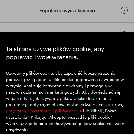
Popularne wyszukiwanie
Pozostańmy w kontakcie
Ta strona używa plików cookie, aby
poprawić Twoje wrażenia.
https://www.linkedin.com/
https://www.youtube.com/
https://twitter.com/segrop
SEGRO plc
Używamy plików cookie, aby zapewnić lepsze wrażenia
podczas przeglądania. Pliki cookie poprawiają nawigację w
Siedziba: 1 New Burlington Place, Londyn W1S 2HR
witrynie, analizują korzystanie z witryny i pomagają w
Zarejestrowana w Wielkiej Brytanii pod nr 167591
naszych działaniach marketingowych. Aby dowiedzieć się
Miejsce rejestracji: Anglia i Walia
więcej o tym, jak używamy plików cookie lub zmienić
preferencje dotyczące plików cookie, odwiedź naszą stronę
dotyczącą prywatności i plików cookie
lub kliknij „Pokaż
© SEGRO 2022
ustawienia”. Klikając „Akceptuj wszystkie pliki cookie”,
wyrażasz zgodę na przechowywanie plików cookie na Twoim
Wyłączenie Odpowiedzialności
urządzeniu.