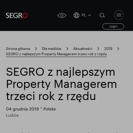
PL
Open
click
navigat
search
Login
for
toggle
form
accessibility
tool
Strona główna
Dla mediów
Aktualności
2019
SEGRO z najlepszym Property Managerem trzeci rok z rzędu
Search
Clea
Jasne
for
Submit
sub
SEGRO z najlepszym
search
Popularne wyszukiwanie
Property Managerem
trzeci rok z rzędu
Odpowiedzialny SEGRO
04 grudnia 2019
Polska
Ludzie
Posiadłość handlowa w Slough