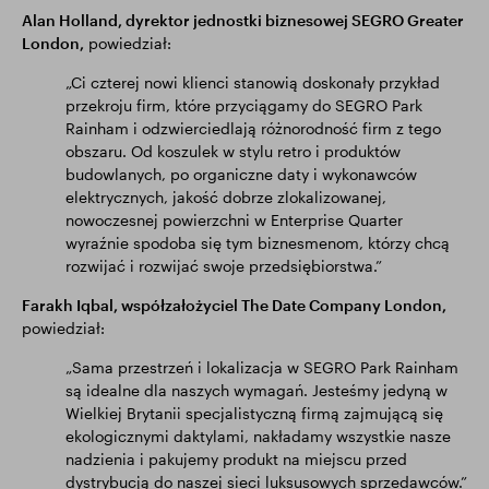
Alan Holland, dyrektor jednostki biznesowej SEGRO Greater
London,
powiedział:
„Ci czterej nowi klienci stanowią doskonały przykład
przekroju firm, które przyciągamy do SEGRO Park
Rainham i odzwierciedlają różnorodność firm z tego
obszaru. Od koszulek w stylu retro i produktów
budowlanych, po organiczne daty i wykonawców
elektrycznych, jakość dobrze zlokalizowanej,
nowoczesnej powierzchni w Enterprise Quarter
wyraźnie spodoba się tym biznesmenom, którzy chcą
rozwijać i rozwijać swoje przedsiębiorstwa.”
Farakh Iqbal, współzałożyciel The Date Company London,
powiedział:
„Sama przestrzeń i lokalizacja w SEGRO Park Rainham
są idealne dla naszych wymagań. Jesteśmy jedyną w
Wielkiej Brytanii specjalistyczną firmą zajmującą się
ekologicznymi daktylami, nakładamy wszystkie nasze
nadzienia i pakujemy produkt na miejscu przed
dystrybucją do naszej sieci luksusowych sprzedawców.”