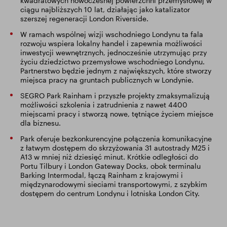
kwadratowych nowoczesnej powierzchni przemysłowej w
ciągu najbliższych 10 lat, działając jako katalizator
szerszej regeneracji London Riverside.
W ramach wspólnej wizji wschodniego Londynu ta fala
rozwoju wspiera lokalny handel i zapewnia możliwości
inwestycji wewnętrznych, jednocześnie utrzymując przy
życiu dziedzictwo przemysłowe wschodniego Londynu.
Partnerstwo będzie jednym z największych, które stworzy
miejsca pracy na gruntach publicznych w Londynie.
SEGRO Park Rainham i przyszłe projekty zmaksymalizują
możliwości szkolenia i zatrudnienia z nawet 4400
miejscami pracy i stworzą nowe, tętniące życiem miejsce
dla biznesu.
Park oferuje bezkonkurencyjne połączenia komunikacyjne
z łatwym dostępem do skrzyżowania 31 autostrady M25 i
A13 w mniej niż dziesięć minut. Krótkie odległości do
Portu Tilbury i London Gateway Docks, obok terminalu
Barking Intermodal, łączą Rainham z krajowymi i
międzynarodowymi sieciami transportowymi, z szybkim
dostępem do centrum Londynu i lotniska London City.