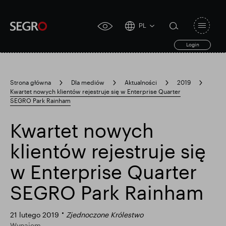
PL
Open
click
navigat
search
Login
for
toggle
form
accessibility
tool
Strona główna
Dla mediów
Aktualności
2019
Kwartet nowych klientów rejestruje się w Enterprise Quarter
Search
SEGRO Park Rainham
Clea
Jasne
for
Submit
sub
search
Kwartet nowych
Popularne wyszukiwanie
klientów rejestruje się
Odpowiedzialny SEGRO
w Enterprise Quarter
SEGRO Park Rainham
Posiadłość handlowa w Slough
21 lutego 2019
Zjednoczone Królestwo
Wynajem