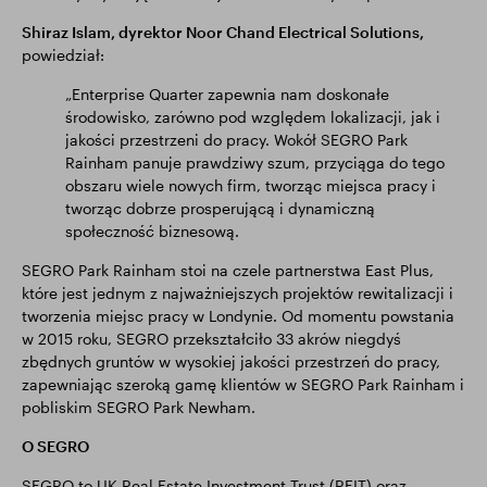
Shiraz Islam, dyrektor Noor Chand Electrical Solutions,
powiedział:
„Enterprise Quarter zapewnia nam doskonałe
środowisko, zarówno pod względem lokalizacji, jak i
jakości przestrzeni do pracy. Wokół SEGRO Park
Rainham panuje prawdziwy szum, przyciąga do tego
obszaru wiele nowych firm, tworząc miejsca pracy i
tworząc dobrze prosperującą i dynamiczną
społeczność biznesową.
SEGRO Park Rainham stoi na czele partnerstwa East Plus,
które jest jednym z najważniejszych projektów rewitalizacji i
tworzenia miejsc pracy w Londynie. Od momentu powstania
w 2015 roku, SEGRO przekształciło 33 akrów niegdyś
zbędnych gruntów w wysokiej jakości przestrzeń do pracy,
zapewniając szeroką gamę klientów w SEGRO Park Rainham i
pobliskim SEGRO Park Newham.
O SEGRO
SEGRO to UK Real Estate Investment Trust (REIT) oraz