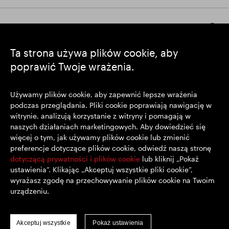
Pozostańmy w kontakcie
Ta strona używa plików cookie, aby
poprawić Twoje wrażenia.
https://www.linkedin.com/
https://www.youtube.com/
https://twitter.com/segrop
SEGRO plc
Używamy plików cookie, aby zapewnić lepsze wrażenia
podczas przeglądania. Pliki cookie poprawiają nawigację w
Siedziba: 1 New Burlington Place, Londyn W1S 2HR
witrynie, analizują korzystanie z witryny i pomagają w
Zarejestrowana w Wielkiej Brytanii pod nr 167591
naszych działaniach marketingowych. Aby dowiedzieć się
Miejsce rejestracji: Anglia i Walia
więcej o tym, jak używamy plików cookie lub zmienić
preferencje dotyczące plików cookie, odwiedź naszą stronę
dotyczącą prywatności i plików cookie
lub kliknij „Pokaż
© SEGRO 2022
ustawienia”. Klikając „Akceptuj wszystkie pliki cookie”,
wyrażasz zgodę na przechowywanie plików cookie na Twoim
Wyłączenie Odpowiedzialności
urządzeniu.
Polityka prywatności
Polityka plików cookie
Akceptuj wszystkie
Pokaż ustawienia