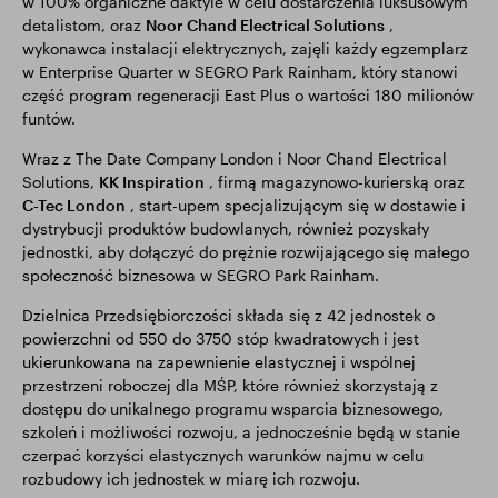
w 100% organiczne daktyle w celu dostarczenia luksusowym
detalistom, oraz
Noor Chand Electrical Solutions
,
wykonawca instalacji elektrycznych, zajęli każdy egzemplarz
w Enterprise Quarter w SEGRO Park Rainham, który stanowi
część program regeneracji East Plus o wartości 180 milionów
funtów.
Wraz z The Date Company London i Noor Chand Electrical
Solutions,
KK Inspiration
, firmą magazynowo-kurierską oraz
C-Tec London
, start-upem specjalizującym się w dostawie i
dystrybucji produktów budowlanych, również pozyskały
jednostki, aby dołączyć do prężnie rozwijającego się małego
społeczność biznesowa w SEGRO Park Rainham.
Dzielnica Przedsiębiorczości składa się z 42 jednostek o
powierzchni od 550 do 3750 stóp kwadratowych i jest
ukierunkowana na zapewnienie elastycznej i wspólnej
przestrzeni roboczej dla MŚP, które również skorzystają z
dostępu do unikalnego programu wsparcia biznesowego,
szkoleń i możliwości rozwoju, a jednocześnie będą w stanie
czerpać korzyści elastycznych warunków najmu w celu
rozbudowy ich jednostek w miarę ich rozwoju.