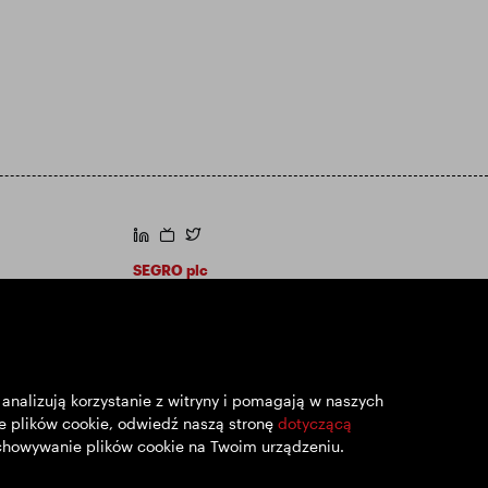
https://www.linkedin.com/
https://www.youtube.com/
https://twitter.com/segroplc
SEGRO plc
Siedziba: 1 New Burlington Place, Londyn
W1S 2HR
Zarejestrowana w Wielkiej Brytanii pod nr
167591
Miejsce rejestracji: Anglia i Walia
analizują korzystanie z witryny i pomagają w naszych
e plików cookie, odwiedź naszą stronę
dotyczącą
zechowywanie plików cookie na Twoim urządzeniu.