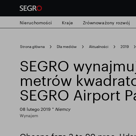
Nieruchomości
Kraje
Zrównoważony rozwój
Search
Strona główna
Dla mediów
Aktualności
2019
for
Submit
SEGRO wynajmu
Popularne wyszukiwanie
search
metrów kwadrat
Odpowiedzialny SEGRO
Posiadłość 
SEGRO Airport Pa
Inteligentny park
08 lutego 2019
Niemcy
Wynajem