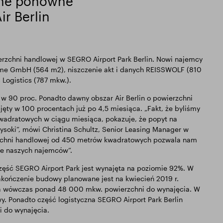
ane ponowne
ir Berlin
zchni handlowej w SEGRO Airport Park Berlin. Nowi najemcy
me GmbH (564 m2), niszczenie akt i danych REISSWOLF (810
 Logistics (787 mkw.).
 w 90 proc. Ponadto dawny obszar Air Berlin o powierzchni
y w 100 procentach już po 4,5 miesiąca. „Fakt, że byliśmy
adratowych w ciągu miesiąca, pokazuje, że popyt na
ysoki”, mówi Christina Schultz, Senior Leasing Manager w
zchni handlowej od 450 metrów kwadratowych pozwala nam
e naszych najemców”.
zęść SEGRO Airport Park jest wynajęta na poziomie 92%. W
kończenie budowy planowane jest na kwiecień 2019 r.
ła wówczas ponad 48 000 mkw. powierzchni do wynajęcia. W
wy. Ponadto część logistyczna SEGRO Airport Park Berlin
 do wynajęcia.