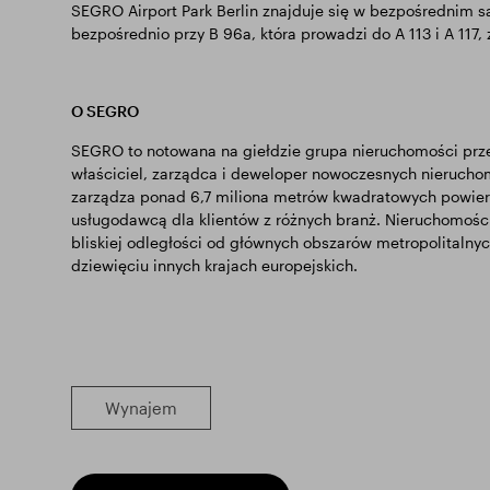
SEGRO Airport Park Berlin znajduje się w bezpośrednim są
bezpośrednio przy B 96a, która prowadzi do A 113 i A 117,
O SEGRO
SEGRO to notowana na giełdzie grupa nieruchomości przem
właściciel, zarządca i deweloper nowoczesnych nierucho
zarządza ponad 6,7 miliona metrów kwadratowych powierz
usługodawcą dla klientów z różnych branż. Nieruchomośc
bliskiej odległości od głównych obszarów metropolitalnyc
dziewięciu innych krajach europejskich.
Wynajem