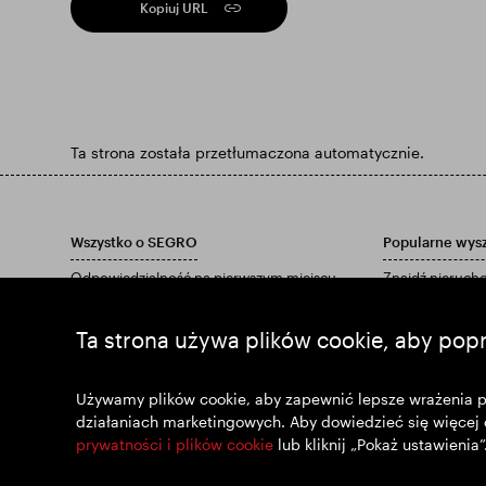
Kopiuj URL
Ta strona została przetłumaczona automatycznie.
Wszystko o SEGRO
Popularne wys
Odpowiedzialność na pierwszym miejscu
Znajdź nieruc
Inwestorzy
Znajdź park
Informacje
Pobierz nasz ra
Ta strona używa plików cookie, aby pop
Aktualności
Dołącz do nas
Używamy plików cookie, aby zapewnić lepsze wrażenia pod
działaniach marketingowych. Aby dowiedzieć się więcej 
prywatności i plików cookie
lub kliknij „Pokaż ustawienia