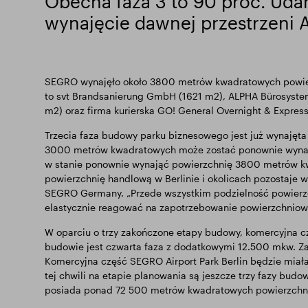
Obecna faza 3 to 90 proc. Ud
wynajęcie dawnej przestrzeni A
SEGRO wynajęło około 3800 metrów kwadratowych powier
to svt Brandsanierung GmbH (1621 m2), ALPHA Bürosyste
m2) oraz firma kurierska GO! General Overnight & Express
Trzecia faza budowy parku biznesowego jest już wynajęta
3000 metrów kwadratowych może zostać ponownie wynajęt
w stanie ponownie wynająć powierzchnię 3800 metrów kw
powierzchnię handlową w Berlinie i okolicach pozostaje w
SEGRO Germany. „Przede wszystkim podzielność powier
elastycznie reagować na zapotrzebowanie powierzchniow
W oparciu o trzy zakończone etapy budowy, komercyjna c
budowie jest czwarta faza z dodatkowymi 12.500 mkw. Za
Komercyjna część SEGRO Airport Park Berlin będzie mia
tej chwili na etapie planowania są jeszcze trzy fazy budo
posiada ponad 72 500 metrów kwadratowych powierzchni