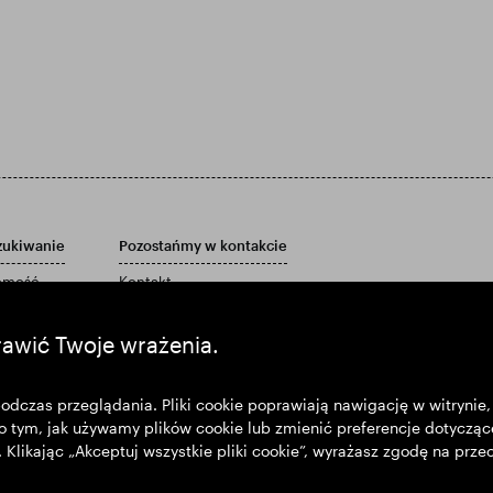
zukiwanie
Pozostańmy w kontakcie
homość
Kontakt
Polityka obsługi klienta
port roczny
Powiadomienia email
rawić Twoje wrażenia.
Materiały marketingowe
czas przeglądania. Pliki cookie poprawiają nawigację w witrynie, 
o tym, jak używamy plików cookie lub zmienić preferencje dotycząc
”. Klikając „Akceptuj wszystkie pliki cookie”, wyrażasz zgodę na pr