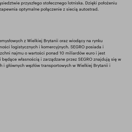
siedztwie przyszłego stołecznego lotniska. Dzięki położeniu
 zapewnia optymalne połączenie z siecią autostrad.
ysłowych z Wielkiej Brytanii oraz wiodący na rynku
mości logistycznych i komercyjnych. SEGRO posiada i
chni najmu o wartości ponad 10 miliardów euro i jest
i będące własnością i zarządzane przez SEGRO znajdują się w
h i głównych węzłów transportowych w Wielkiej Brytanii i