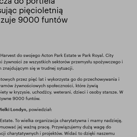
cza do portfela
ując pięcioletnią
zuje 9000 funtów
 Harvest do swojego Acton Park Estate w Park Royal. City
żki żywności ze wszystkich sektorów przemysłu spożywczego i
 znajdującym się w trudnej sytuacji.
atowych przez pięć lat i wykorzysta go do przechowywania i
ramów żywnościowych społeczności, które żywią
ty w kryzysie, uchodźcy, weterani, dzieci i osoby starsze. W
atywne 9000 funtów.
ielki Londyn,
powiedział:
Estate. To wielka organizacja charytatywna i mamy nadzieję,
ntynuować jej ważną pracę. Przywiązujemy dużą wagę do
cji charytatywnych i projektów. Widać to dzięki naszemu