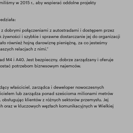
iliśmy w 2015 r., aby wspierać oddolne projekty
edziała:
, z dobrymi połączeniami z autostradami i dostępem przez
żywności i szybkie i sprawne dostarczanie jej do organizacji
ło również hojną darowiznę pieniężną, za co jesteśmy
szych relacjach z nimi.”
rad M4 i A40. Jest bezpieczny, dobrze zarządzany i oferuje
sprostać potrzebom biznesowym najemców.
odący właściciel, zarządca i deweloper nowoczesnych
cicielem lub zarządza ponad sześcioma milionami metrów
 obsługując klientów z różnych sektorów przemysłu. Jej
ch oraz w kluczowych węzłach komunikacyjnych w Wielkiej