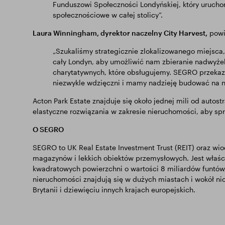
Funduszowi Społeczności Londyńskiej, który uruchom
społecznościowe w całej stolicy”.
Laura Winningham, dyrektor naczelny City Harvest,
powi
„Szukaliśmy strategicznie zlokalizowanego miejsca
cały Londyn, aby umożliwić nam zbieranie nadwyżek 
charytatywnych, które obsługujemy. SEGRO przekaza
niezwykle wdzięczni i mamy nadzieję budować na na
Acton Park Estate znajduje się około jednej mili od autost
elastyczne rozwiązania w zakresie nieruchomości, aby 
O SEGRO
SEGRO to UK Real Estate Investment Trust (REIT) oraz wi
magazynów i lekkich obiektów przemysłowych. Jest właś
kwadratowych powierzchni o wartości 8 miliardów funtów,
nieruchomości znajdują się w dużych miastach i wokół ni
Brytanii i dziewięciu innych krajach europejskich.