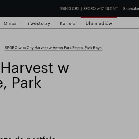
959.60 GBX
SEGRO w 17:46 GMT
Skontaktu
O nas
Inwestorzy
Kariera
Dla mediów
SEGRO wita City Harvest w Acton Park Estate, Park Royal
 Harvest w
, Park
handlowa w Slough
Wyniki finansowe
Ak