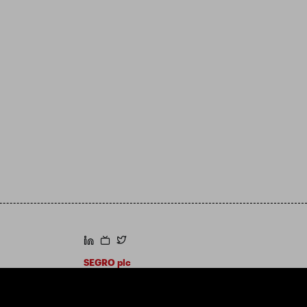
https://www.linkedin.com/
https://www.youtube.com/
https://twitter.com/segroplc
SEGRO plc
Siedziba: 1 New Burlington Place, Londyn
W1S 2HR