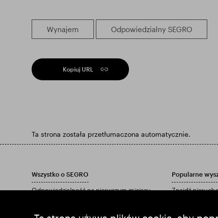
Wynajem
Odpowiedzialny SEGRO
Kopiuj URL
Ta strona została przetłumaczona automatycznie.
Wszystko o SEGRO
Popularne wys
Odpowiedzialność na pierwszym miejscu
Znajdź nieruc
Inwestorzy
Znajdź park
Informacje
Pobierz nasz ra