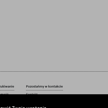
zukiwanie
Pozostańmy w kontakcie
homość
Kontakt
Polityka obsługi klienta
port roczny
Powiadomienia email