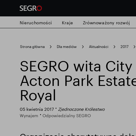
Nieruchomości
Kraje
Zrównoważony rozwój
Search
Strona główna
Dla mediów
Aktualności
2017
for
Submit
SEGRO wita City
Popularne wyszukiwanie
search
Acton Park Estate
Odpowiedzialny SEGRO
Posiadłość 
Royal
Inteligentny park
05 kwietnia 2017
Zjednoczone Królestwo
Wynajem
Odpowiedzialny SEGRO