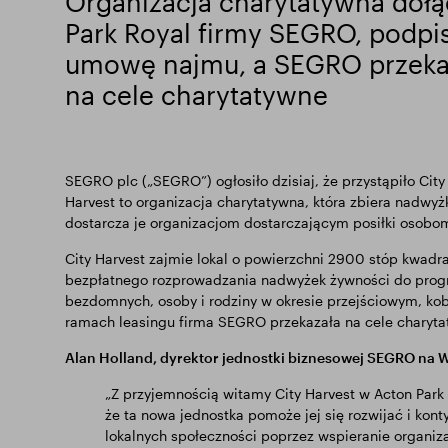
Organizacja charytatywna dołą
Park Royal firmy SEGRO, podpis
umowę najmu, a SEGRO przeka
na cele charytatywne
SEGRO plc („SEGRO”) ogłosiło dzisiaj, że przystąpiło City
Harvest to organizacja charytatywna, która zbiera nadwy
dostarcza je organizacjom dostarczającym posiłki osobom
City Harvest zajmie lokal o powierzchni 2900 stóp kwadr
bezpłatnego rozprowadzania nadwyżek żywności do prog
bezdomnych, osoby i rodziny w okresie przejściowym, kobie
ramach leasingu firma SEGRO przekazała na cele charyt
Alan Holland, dyrektor jednostki biznesowej SEGRO na W
„Z przyjemnością witamy City Harvest w Acton Park 
że ta nowa jednostka pomoże jej się rozwijać i ko
lokalnych społeczności poprzez wspieranie organiza