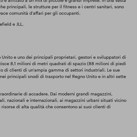
to è affittato a un mix di piccole e grandi imprese, in una vasta
he principali, le strutture per il fitness e i centri sanitari, sono
vace comunità d'affari per gli occupanti.
ield e JLL.
nito e uno dei principali proprietari, gestori e sviluppatori di
sce 8,1 milioni di metri quadrati di spazio (88 milioni di piedi
zio di clienti di un'ampia gamma di settori industriali. Le sue
 nei principali snodi di trasporto nel Regno Unito e in altri sette
raordinarie di accadere. Dai moderni grandi magazzini,
li, nazionali e internazionali, ai magazzini urbani situati vicino
e risorse di alta qualità che consentono ai suoi clienti di