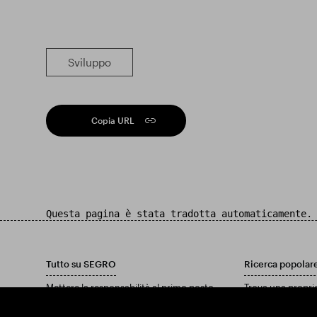
Sviluppo
Copia URL
Questa pagina è stata tradotta automaticamente.
Tutto su SEGRO
Ricerca popolar
Mettere la responsabilità al primo posto
Trova una propri
Investitori
Trova una tenuta