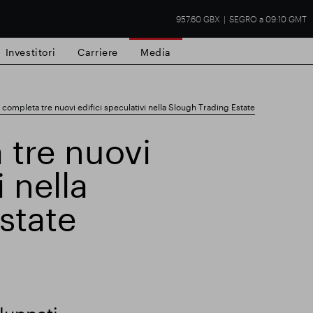
957.60 GBX
SEGRO a 09:10 GMT
Investitori
Carriere
Media
ompleta tre nuovi edifici speculativi nella Slough Trading Estate
tre nuovi
i nella
tà commerciale
Risultati finanziari
Aggio
state