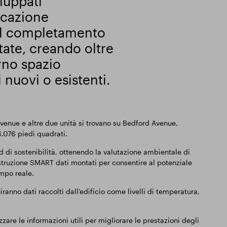
iluppati
icazione
 il completamento
tate, creando oltre
rno spazio
i nuovi o esistenti.
Avenue e altre due unità si trovano su Bedford Avenue,
4.076 piedi quadrati.
d di sostenibilità, ottenendo la valutazione ambientale di
struzione SMART dati montati per consentire al potenziale
empo reale.
ranno dati raccolti dall'edificio come livelli di temperatura,
zare le informazioni utili per migliorare le prestazioni degli