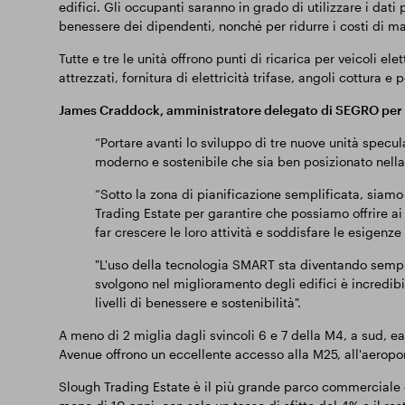
edifici. Gli occupanti saranno in grado di utilizzare i dati 
benessere dei dipendenti, nonché per ridurre i costi di m
Tutte e tre le unità offrono punti di ricarica per veicoli ele
attrezzati, fornitura di elettricità trifase, angoli cottura e p
James Craddock, amministratore delegato di SEGRO per 
“Portare avanti lo sviluppo di tre nuove unità specul
moderno e sostenibile che sia ben posizionato nella
“Sotto la zona di pianificazione semplificata, siamo
Trading Estate per garantire che possiamo offrire ai 
far crescere le loro attività e soddisfare le esigenze 
"L'uso della tecnologia SMART sta diventando sempre p
svolgono nel miglioramento degli edifici è incredib
livelli di benessere e sostenibilità".
A meno di 2 miglia dagli svincoli 6 e 7 della M4, a sud, 
Avenue offrono un eccellente accesso alla M25, all'aeropo
Slough Trading Estate è il più grande parco commerciale di