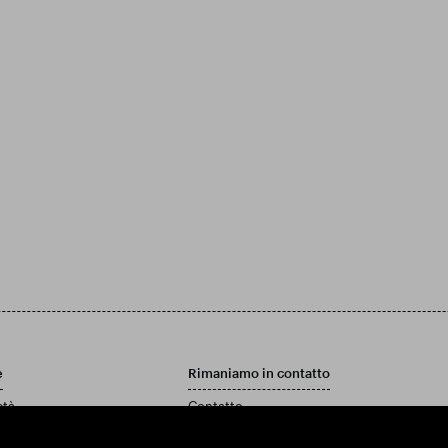
e
Rimaniamo in contatto
età
Contatto
Politica di assistenza clienti