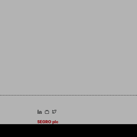
https://www.linkedin.com/
https://www.youtube.com/
https://twitter.com/segroplc
SEGRO plc
Sede legale: 1 New Burlington Place, Londra
W1S 2HR