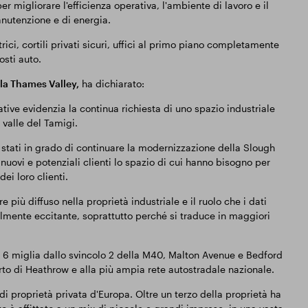
per migliorare l'efficienza operativa, l'ambiente di lavoro e il
anutenzione e di energia.
ttrici, cortili privati sicuri, uffici al primo piano completamente
osti auto.
la Thames Valley,
ha dichiarato:
ative evidenzia la continua richiesta di uno spazio industriale
 valle del Tamigi.
 stati in grado di continuare la modernizzazione della Slough
nuovi e potenziali clienti lo spazio di cui hanno bisogno per
dei loro clienti.
iù diffuso nella proprietà industriale e il ruolo che i dati
ilmente eccitante, soprattutto perché si traduce in maggiori
ea 6 miglia dallo svincolo 2 della M40, Malton Avenue e Bedford
rto di Heathrow e alla più ampia rete autostradale nazionale.
 proprietà privata d'Europa. Oltre un terzo della proprietà ha