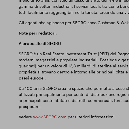
meno di 10 anni, con solo un tasso di sfitto del 4% e il res
gamma di settori industriali. I servizi locali, tra cui le banc
tutti facilmente raggiungibili nella tenuta, creando una vi
Gli agenti che agiscono per SEGRO sono Cushman & Wakef
Note per i redattori:
A proposito di SEGRO
SEGRO è un Real Estate Investment Trust (REIT) del Regno U
moderni magazzini e proprietà industriali. Possiede o gesti
quadrati) per un valore di 13,3 miliardi di sterline al servi
proprietà si trovano dentro e intorno alle principali città e
paesi europei.
Da 100 anni SEGRO crea lo spazio che permette a cose st
utilizzati principalmente per centri di distribuzione regiona
ai principali centri abitati e distretti commerciali, fornisc
prosperare.
Vedere
www.SEGRO.com
per ulteriori informazioni.