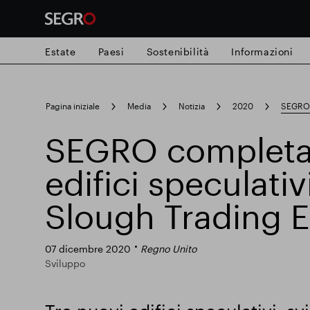
Estate
Paesi
Sostenibilità
Informazioni
Search
Pagina iniziale
Media
Notizia
2020
SEGRO c
for
Submit
SEGRO completa 
Ricerca popolare
search
edifici speculativ
Responsabile SEGRO
Slough proprie
Slough Trading E
Parco intelligente
07 dicembre 2020
Regno Unito
Sviluppo