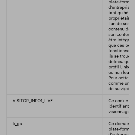
plate-forme 
d'entreprise.
tant qu'héber
propriétaires
l'un de ses 
contenu dans
son contenu e
être intégrés
que ces bout
fonctionnalit
ils se trouven
définis, que l
profil Linkedi
ou non leurs 
Pour cette rai
comme un do
de suivi/cibl
VISITOR_INFO1_LIVE
Ce cookie es
identifiant u
visionnage d
li_gc
Ce domaine a
plate-forme 
d'entreprise.