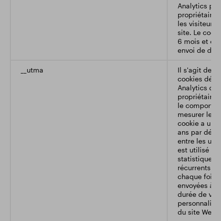
Analytics pui
propriétaires
les visiteurs 
site. Le cook
6 mois et est
envoi de don
__utma
Il s'agit de l
cookies défin
Analytics qu
propriétaires
le comportem
mesurer les 
cookie a une
ans par défaut
entre les util
est utilisé po
statistiques 
récurrents. L
chaque fois 
envoyées à G
durée de vie 
personnalisée
du site Web.