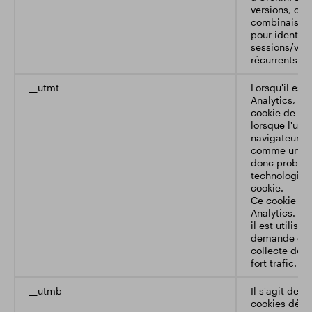
versions, cela
combinaison 
pour identifi
sessions/visit
récurrents.
__utmt
Lorsqu'il est 
Analytics, il 
cookie de ses
lorsque l'uti
navigateur. L
comme un cook
donc probable
technologie d
cookie.
Ce cookie est
Analytics. Se
il est utilisé
demande du se
collecte de d
fort trafic. I
__utmb
Il s'agit de l
cookies défin