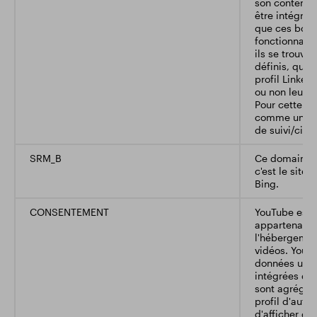
son contenu e
être intégrés
que ces bout
fonctionnalit
ils se trouven
définis, que l
profil Linkedi
ou non leurs 
Pour cette rai
comme un do
de suivi/cibl
SRM_B
Ce domaine a
c'est le site
Bing.
CONSENTEMENT
YouTube est 
appartenant 
l'hébergemen
vidéos. YouT
données utili
intégrées dan
sont agrégée
profil d'autr
d'afficher de