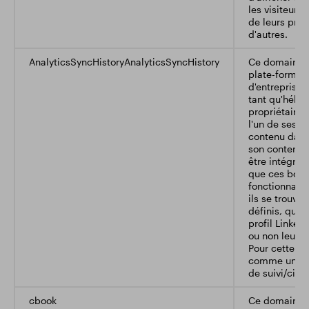
les visiteurs
de leurs prop
d'autres.
AnalyticsSyncHistoryAnalyticsSyncHistory
Ce domaine a
plate-forme 
d'entreprise.
tant qu'héber
propriétaires
l'un de ses 
contenu dans
son contenu e
être intégrés
que ces bout
fonctionnalit
ils se trouven
définis, que l
profil Linkedi
ou non leurs 
Pour cette rai
comme un do
de suivi/cibl
cbook
Ce domaine a