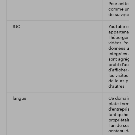
Pour cette rai
comme un do
de suivi/cibl
SJC
YouTube est 
appartenant 
l'hébergemen
vidéos. YouT
données utili
intégrées dan
sont agrégée
profil d'autr
d'afficher de
les visiteurs
de leurs prop
d'autres.
langue
Ce domaine a
plate-forme 
d'entreprise.
tant qu'héber
propriétaires
l'un de ses 
contenu dans