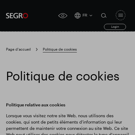
FR
Open
click
navigat
search
Login
for
toggle
form
accessibility
tool
Page d'accueil
Politique de cookies
Search
Clea
Dégager
for
Submit
sub
Politique de cookies
search
Recherche populaire
Responsable SEGRO
Politique relative aux cookies
Lorsque vous visitez notre site Web, nous utilisons des
Domaine commercial de Slough
cookies, qui sont de petits éléments d'information qui leur
permettent de maintenir votre connexion au site Web. Ce site
Web peut utiliser des cookies pour détecter le type d'appareil