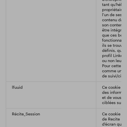
tant qu'héber
propriétaires
l'un de ses 
contenu dans
son contenu e
être intégrés
que ces bout
fonctionnalit
ils se trouven
définis, que l
profil Linkedi
ou non leurs 
Pour cette rai
comme un do
de suivi/cibl
lfuuid
Ce cookie no
des informat
et de vous pr
ciblées sur vo
Récite_Session
Ce cookie con
de Recite Me,
d'écran que n