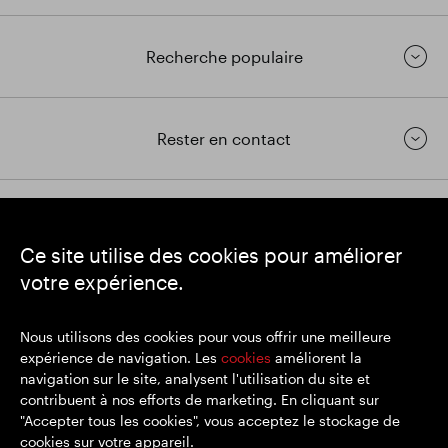
Recherche populaire
Rester en contact
https://www.linkedin.com/
https://www.youtube.com/
https://twitter.com/segrop
Ce site utilise des cookies pour améliorer
SEGRO
votre expérience.
Siège social : 1 New Burlington Place, Londres W1S 2HR
Numéro d'enregistrement au Royaume-Uni 167591
Lieu d'immatriculation : Angleterre et Pays de Galles
Nous utilisons des cookies pour vous offrir une meilleure
expérience de navigation. Les
cookies
améliorent la
navigation sur le site, analysent l'utilisation du site et
contribuent à nos efforts de marketing. En cliquant sur
© SEGRO 2022
"Accepter tous les cookies", vous acceptez le stockage de
cookies sur votre appareil.
Clause de non-responsabilité