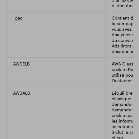
d'identificati
_gac_
Contient des 
la campagne p
vous avez li
Analytics et 
de conversio
Ads liront ce
désabonnez.
AWSELB
AWS Classic 
cookie d'équi
utilisé pour 
l'instance.
AWSALB
L'équilibreu
classique reç
demande d'un
demande vers
cookie nomm
les informati
sélectionnée,
inclut le coo
client.