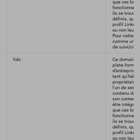
que ces bout
fonctionnalit
ils se trouven
définis, que l
profil Linkedi
ou non leurs 
Pour cette rai
comme un do
de suivi/cibl
lidc
Ce domaine a
plate-forme 
d'entreprise.
tant qu'héber
propriétaires
l'un de ses 
contenu dans
son contenu e
être intégrés
que ces bout
fonctionnalit
ils se trouven
définis, que l
profil Linkedi
ou non leurs 