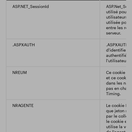
ASP.NET_SessionId
ASP.Net_Sess
utilisé pour i
utilisateurs s
utilisée pour
entre les req
serveur.
.ASPXAUTH
.ASPXAUTH es
d'identifier si
authentifié (c
l'utilisateur a
NREUM
Ce cookie es
et ce cookie
dans les nav
pas en charge
Timing.
NRAGENTE
Le cookie NR
que jeton remi
par le collec
le cookie est d
utilise la ver
de l'agent de