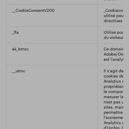
__CookieConsentV200
_Cookieconse
utilisé pour 
directives de 
_lfa
Utilisé pour i
du visiteur.
ak_bmsc
Ce domaine a
Adobe/Omnitur
est l'analytiq
__utmc
Il s'agit de l
cookies défin
Analytics qu
propriétaires
le comportem
mesurer les p
n'est pas util
sites, mais e
permettre l'i
l'ancienne v
Analytics co
d'Urchin. Da