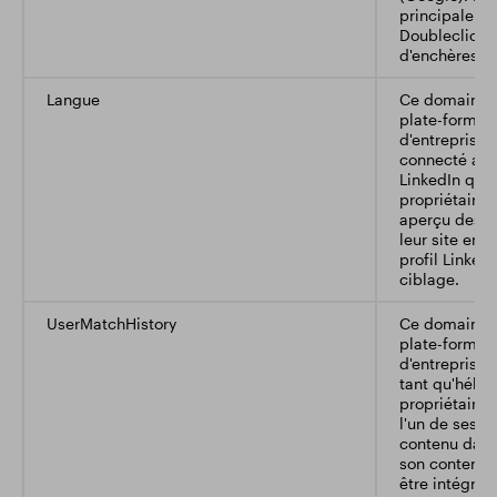
principale est
Doubleclick e
d'enchères e
Langue
Ce domaine a
plate-forme 
d'entreprise
connecté aux
LinkedIn qui
propriétaires
aperçu des ty
leur site en 
profil LinkedI
ciblage.
UserMatchHistory
Ce domaine a
plate-forme 
d'entreprise.
tant qu'héber
propriétaires
l'un de ses 
contenu dans
son contenu e
être intégrés