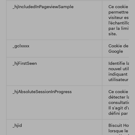
_hjIncludedInPageviewSample
Ce cookie es
permettre à H
visiteur est 
l'échantillon
par la limite
site.
_gclxxxx
Cookie de su
Google
_hjFirstSeen
Identifie la 
nouvel utilis
indiquant si 
utilisateur po
_hjAbsoluteSessionInProgress
Ce cookie est
détecter la 
consultation 
Il s'agit d'un
défini par le 
_hjid
Biscuit Hotja
lorsque le cli