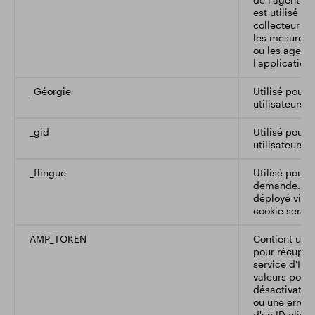
est utilisé p
collecteur « 
les mesures de
ou les agent
l'application
_Géorgie
Utilisé pour 
utilisateurs.
_gid
Utilisé pour 
utilisateurs.
_flingue
Utilisé pour l
demande. Si 
déployé via 
cookie sera
AMP_TOKEN
Contient un j
pour récupére
service d'ID 
valeurs possi
désactivatio
ou une erreur
d'un ID client