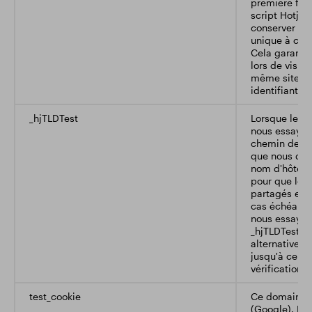
première fois
script Hotjar. 
conserver l'ID
unique à ce s
Cela garanti
lors de visite
même site se
identifiant d'
_hjTLDTest
Lorsque le sc
nous essayon
chemin de co
que nous devr
nom d'hôte de
pour que les 
partagés ent
cas échéant).
nous essayon
_hjTLDTest po
alternatives 
jusqu'à ce qu
vérification,
test_cookie
Ce domaine a
(Google). L'a