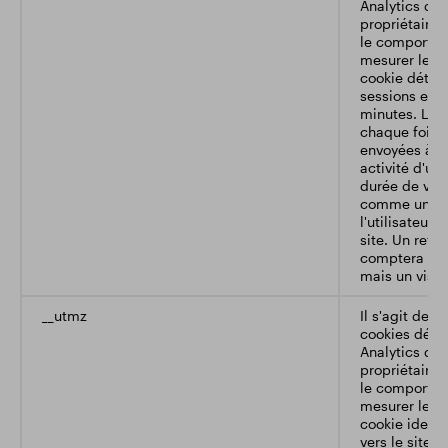
Analytics qu
propriétaires
le comportem
mesurer les 
cookie déter
sessions et v
minutes. Le c
chaque fois 
envoyées à G
activité d'un 
durée de vie
comme une se
l'utilisateur 
site. Un reto
comptera com
mais un visit
__utmz
Il s'agit de l
cookies défin
Analytics qu
propriétaires
le comportem
mesurer les 
cookie identif
vers le site 