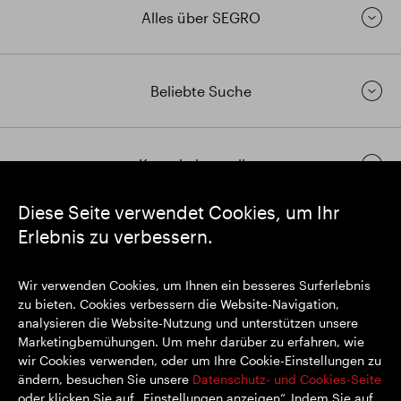
Alles über SEGRO
Beliebte Suche
Kontakt herstellen
Diese Seite verwendet Cookies, um Ihr
Erlebnis zu verbessern.
https://www.linkedin.com/
https://www.youtube.com/
https://twitter.com/segrop
SEGRO plc
Wir verwenden Cookies, um Ihnen ein besseres Surferlebnis
Eingetragener Sitz: 1 New Burlington Place, London W1S 2HR
zu bieten. Cookies verbessern die Website-Navigation,
Im Vereinigten Königreich registrierte Nr. 167591
analysieren die Website-Nutzung und unterstützen unsere
Registrierungsort: England & Wales
Marketingbemühungen. Um mehr darüber zu erfahren, wie
wir Cookies verwenden, oder um Ihre Cookie-Einstellungen zu
ändern, besuchen Sie unsere
Datenschutz- und Cookies-Seite
oder klicken Sie auf „Einstellungen anzeigen“. Indem Sie auf
© SEGRO 2022