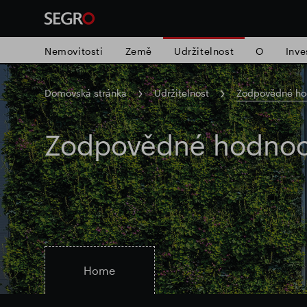
Nemovitosti
Země
Udržitelnost
O
Inve
Domovská stránka
Udržitelnost
Zodpovědné ho
Search
for
Submit
Zodpovědné hodnoc
Populární vyhledávání
search
Zodpovědné SEGRO
Slough obchodn
Home