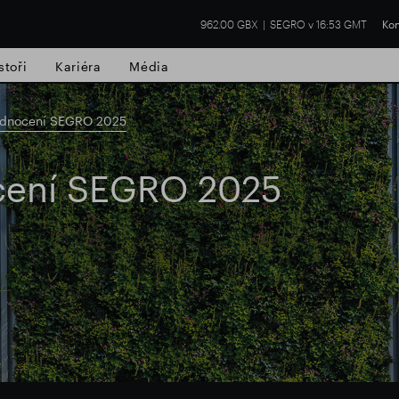
962.00 GBX
SEGRO v 16:53 GMT
Kon
stoři
Kariéra
Média
dnocení SEGRO 2025
ení SEGRO 2025
í nemovitost
Finanční výsledky
Aktual