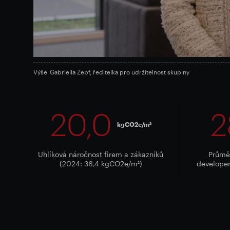
Výše
Gabriella Zepf, ředitelka pro udržitelnost skupiny
20,0
2
kgCO2e/m²
Uhlíková náročnost firem a zákazníků
Průměr
(2024: 36,4 kgCO2e/m²)
developer