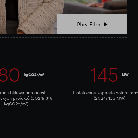
Play Film
80
145
kgCO2e/m²
MW
ná uhlíková náročnost
Instalovaná kapacita solární en
ských projektů (2024: 318
(2024: 123 MW)
kgCO2e/m²)