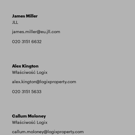
James Miller
JLL
james.miller@eu.jll.com
020 3151 6632
Alex Kington
Właściwość Logix
alex.kington@logixproperty.com
020 3151 5633
Callum Moloney
Właściwość Logix
callum.moloney@logixproperty.com