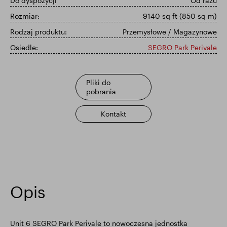
Do dyspozycji
Od razu
Rozmiar:
9140 sq ft (850 sq m)
Wyniki finansowe
Aktualizacja handlowa
Rodzaj produktu:
Przemysłowe / Magazynowe
Osiedle:
SEGRO Park Perivale
Inteligentny park
Pliki do
pobrania
Kontakt
Opis
Unit 6 SEGRO Park Perivale to nowoczesna jednostka