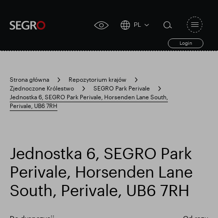
PL
Open
click
navigat
search
Login
for
toggle
form
accessibility
tool
Strona główna
Repozytorium krajów
Zjednoczone Królestwo
SEGRO Park Perivale
Search
Jednostka 6, SEGRO Park Perivale, Horsenden Lane South,
Clea
Jasne
for
Perivale, UB6 7RH
Submit
sub
search
Popularne wyszukiwanie
Jednostka 6, SEGRO Park
Odpowiedzialny SEGRO
Perivale, Horsenden Lane
South, Perivale, UB6 7RH
Posiadłość handlowa w Slough