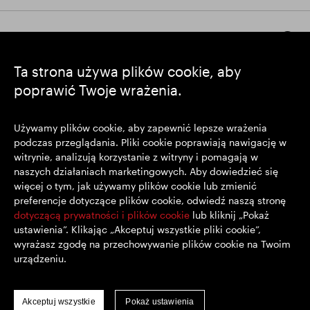
Pozostańmy w kontakcie
Ta strona używa plików cookie, aby
poprawić Twoje wrażenia.
https://www.linkedin.com/
https://www.youtube.com/
https://twitter.com/segrop
SEGRO plc
Używamy plików cookie, aby zapewnić lepsze wrażenia
podczas przeglądania. Pliki cookie poprawiają nawigację w
Siedziba: 1 New Burlington Place, Londyn W1S 2HR
witrynie, analizują korzystanie z witryny i pomagają w
Zarejestrowana w Wielkiej Brytanii pod nr 167591
naszych działaniach marketingowych. Aby dowiedzieć się
Miejsce rejestracji: Anglia i Walia
więcej o tym, jak używamy plików cookie lub zmienić
preferencje dotyczące plików cookie, odwiedź naszą stronę
dotyczącą prywatności i plików cookie
lub kliknij „Pokaż
© SEGRO 2022
ustawienia”. Klikając „Akceptuj wszystkie pliki cookie”,
wyrażasz zgodę na przechowywanie plików cookie na Twoim
Wyłączenie Odpowiedzialności
urządzeniu.
Polityka prywatności
Polityka plików cookie
Akceptuj wszystkie
Pokaż ustawienia