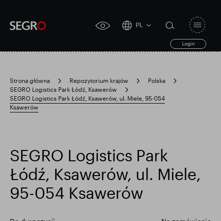
PL
Open
click
navigat
search
Login
for
toggle
form
accessibility
tool
Strona główna
Repozytorium krajów
Polska
SEGRO Logistics Park Łódź, Ksawerów
Search
SEGRO Logistics Park Łódź, Ksawerów, ul. Miele, 95-054
Clea
Jasne
for
Ksawerów
Submit
sub
search
Popularne wyszukiwanie
SEGRO Logistics Park
Odpowiedzialny SEGRO
Łódź, Ksawerów, ul. Miele,
95-054 Ksawerów
Posiadłość handlowa w Slough