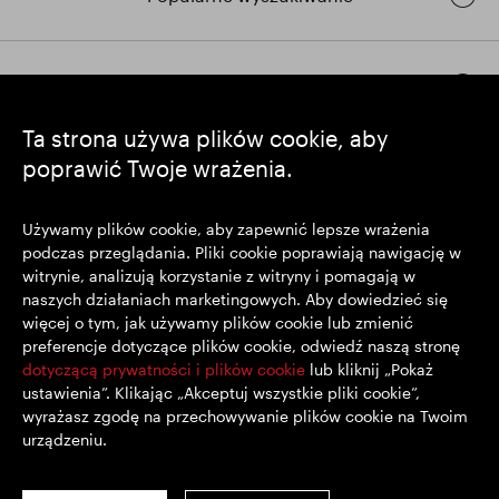
Pozostańmy w kontakcie
Ta strona używa plików cookie, aby
poprawić Twoje wrażenia.
https://www.linkedin.com/
https://www.youtube.com/
https://twitter.com/segrop
SEGRO plc
Używamy plików cookie, aby zapewnić lepsze wrażenia
podczas przeglądania. Pliki cookie poprawiają nawigację w
Siedziba: 1 New Burlington Place, Londyn W1S 2HR
witrynie, analizują korzystanie z witryny i pomagają w
Zarejestrowana w Wielkiej Brytanii pod nr 167591
naszych działaniach marketingowych. Aby dowiedzieć się
Miejsce rejestracji: Anglia i Walia
więcej o tym, jak używamy plików cookie lub zmienić
preferencje dotyczące plików cookie, odwiedź naszą stronę
dotyczącą prywatności i plików cookie
lub kliknij „Pokaż
© SEGRO 2022
ustawienia”. Klikając „Akceptuj wszystkie pliki cookie”,
wyrażasz zgodę na przechowywanie plików cookie na Twoim
Wyłączenie Odpowiedzialności
urządzeniu.
Polityka prywatności
Polityka plików cookie