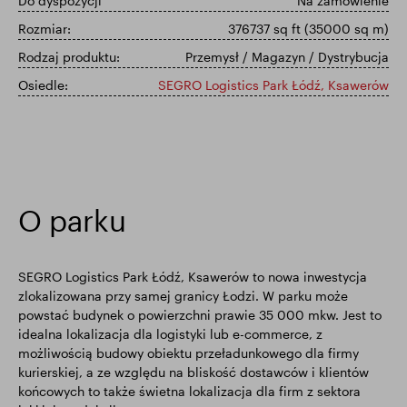
Do dyspozycji
Na zamówienie
Rozmiar:
376737 sq ft (35000 sq m)
Wyniki finansowe
Aktualizacja handlowa
Rodzaj produktu:
Przemysł / Magazyn / Dystrybucja
Osiedle:
SEGRO Logistics Park Łódź, Ksawerów
Inteligentny park
O parku
SEGRO Logistics Park Łódź, Ksawerów to nowa inwestycja
zlokalizowana przy samej granicy Łodzi. W parku może
powstać budynek o powierzchni prawie 35 000 mkw. Jest to
idealna lokalizacja dla logistyki lub e-commerce, z
możliwością budowy obiektu przeładunkowego dla firmy
kurierskiej, a ze względu na bliskość dostawców i klientów
końcowych to także świetna lokalizacja dla firm z sektora