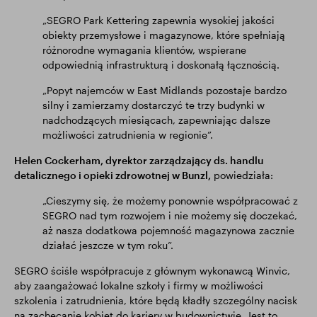
„SEGRO Park Kettering zapewnia wysokiej jakości
obiekty przemysłowe i magazynowe, które spełniają
różnorodne wymagania klientów, wspierane
odpowiednią infrastrukturą i doskonałą łącznością.
„Popyt najemców w East Midlands pozostaje bardzo
silny i zamierzamy dostarczyć te trzy budynki w
nadchodzących miesiącach, zapewniając dalsze
możliwości zatrudnienia w regionie”.
Helen Cockerham, dyrektor zarządzający ds. handlu
detalicznego i opieki zdrowotnej w Bunzl,
powiedziała:
„Cieszymy się, że możemy ponownie współpracować z
SEGRO nad tym rozwojem i nie możemy się doczekać,
aż nasza dodatkowa pojemność magazynowa zacznie
działać jeszcze w tym roku”.
SEGRO ściśle współpracuje z głównym wykonawcą Winvic,
aby zaangażować lokalne szkoły i firmy w możliwości
szkolenia i zatrudnienia, które będą kładły szczególny nacisk
na zachęcanie kobiet do kariery w budownictwie. Jest to