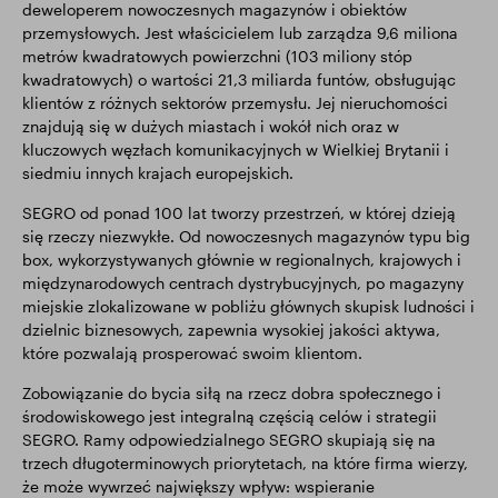
deweloperem nowoczesnych magazynów i obiektów
przemysłowych. Jest właścicielem lub zarządza 9,6 miliona
metrów kwadratowych powierzchni (103 miliony stóp
kwadratowych) o wartości 21,3 miliarda funtów, obsługując
klientów z różnych sektorów przemysłu. Jej nieruchomości
znajdują się w dużych miastach i wokół nich oraz w
kluczowych węzłach komunikacyjnych w Wielkiej Brytanii i
siedmiu innych krajach europejskich.
SEGRO od ponad 100 lat tworzy przestrzeń, w której dzieją
się rzeczy niezwykłe. Od nowoczesnych magazynów typu big
box, wykorzystywanych głównie w regionalnych, krajowych i
międzynarodowych centrach dystrybucyjnych, po magazyny
miejskie zlokalizowane w pobliżu głównych skupisk ludności i
dzielnic biznesowych, zapewnia wysokiej jakości aktywa,
które pozwalają prosperować swoim klientom.
Zobowiązanie do bycia siłą na rzecz dobra społecznego i
środowiskowego jest integralną częścią celów i strategii
SEGRO. Ramy odpowiedzialnego SEGRO skupiają się na
trzech długoterminowych priorytetach, na które firma wierzy,
że może wywrzeć największy wpływ: wspieranie