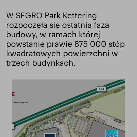
Wyniki finansowe
Aktualizacja handlowa
W SEGRO Park Kettering
rozpoczęła się ostatnia faza
budowy, w ramach której
Inteligentny park
powstanie prawie 875 000 stóp
kwadratowych powierzchni w
trzech budynkach.