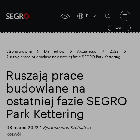
PL
Open
click
navigat
search
Login
for
toggle
form
accessibility
tool
Strona główna
Dla mediów
Aktualności
2022
Ruszają prace budowlane na ostatniej fazie SEGRO Park Kettering
Search
Clea
Jasne
for
Submit
sub
Ruszają prace
search
Popularne wyszukiwanie
budowlane na
ostatniej fazie SEGRO
Odpowiedzialny SEGRO
Park Kettering
Posiadłość handlowa w Slough
08 marca 2022
Zjednoczone Królestwo
Rozwój