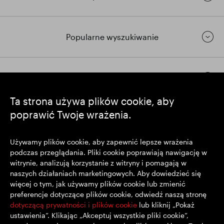
Popularne wyszukiwanie
Pozostańmy w kontakcie
Ta strona używa plików cookie, aby
poprawić Twoje wrażenia.
https://www.linkedin.com/
https://www.youtube.com/
https://twitter.com/segrop
SEGRO plc
Używamy plików cookie, aby zapewnić lepsze wrażenia
podczas przeglądania. Pliki cookie poprawiają nawigację w
Siedziba: 1 New Burlington Place, Londyn W1S 2HR
witrynie, analizują korzystanie z witryny i pomagają w
Zarejestrowana w Wielkiej Brytanii pod nr 167591
naszych działaniach marketingowych. Aby dowiedzieć się
Miejsce rejestracji: Anglia i Walia
więcej o tym, jak używamy plików cookie lub zmienić
preferencje dotyczące plików cookie, odwiedź naszą stronę
dotyczącą prywatności i plików cookie
lub kliknij „Pokaż
© SEGRO 2022
ustawienia”. Klikając „Akceptuj wszystkie pliki cookie”,