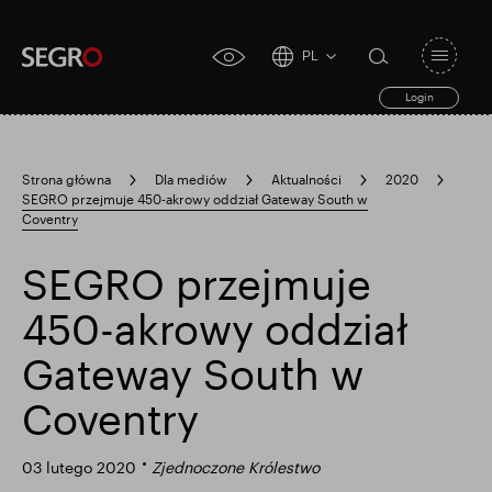
PL
Open
click
navigat
search
Login
for
toggle
form
accessibility
tool
Strona główna
Dla mediów
Aktualności
2020
SEGRO przejmuje 450-akrowy oddział Gateway South w
Search
Coventry
Clea
Jasne
for
Submit
sub
search
SEGRO przejmuje
Popularne wyszukiwanie
450-akrowy oddział
Odpowiedzialny SEGRO
Gateway South w
Coventry
Posiadłość handlowa w Slough
03 lutego 2020
Zjednoczone Królestwo