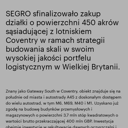
Wyniki finansowe
Aktualizacja handlowa
SEGRO sfinalizowało zakup
działki o powierzchni 450 akrów
sąsiadującej z lotniskiem
Inteligentny park
Coventry w ramach strategii
budowania skali w swoim
wysokiej jakości portfelu
logistycznym w Wielkiej Brytanii.
Znany jako Gateway South w Coventry, obiekt znajduje się na
południe od miasta i autostrady A45 z doskonałym dostępem
do wielu autostrad, w tym M6, M69, M40 i M1. Uzyskano już
zgodę na budowę budynków przemysłowych i
magazynowych o powierzchni 3,7 mln stóp kwadratowych o
wartości brutto przekraczającej 400 mln GBP. Inwestycja
obejmie inwestycję w rekultywację dawnych oczyszczalni i