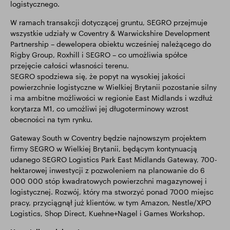
logistycznego.
W ramach transakcji dotyczącej gruntu, SEGRO przejmuje
wszystkie udziały w Coventry & Warwickshire Development
Partnership – dewelopera obiektu wcześniej należącego do
Rigby Group, Roxhill i SEGRO – co umożliwia spółce
przejęcie całości własności terenu.
SEGRO spodziewa się, że popyt na wysokiej jakości
powierzchnie logistyczne w Wielkiej Brytanii pozostanie silny
i ma ambitne możliwości w regionie East Midlands i wzdłuż
korytarza M1, co umożliwi jej długoterminowy wzrost
obecności na tym rynku.
Gateway South w Coventry będzie najnowszym projektem
firmy SEGRO w Wielkiej Brytanii, będącym kontynuacją
udanego SEGRO Logistics Park East Midlands Gateway, 700-
hektarowej inwestycji z pozwoleniem na planowanie do 6
000 000 stóp kwadratowych powierzchni magazynowej i
logistycznej. Rozwój, który ma stworzyć ponad 7000 miejsc
pracy, przyciągnął już klientów, w tym Amazon, Nestle/XPO
Logistics, Shop Direct, Kuehne+Nagel i Games Workshop.