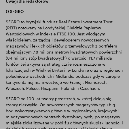
Uwagi dla redaktorów:
O SEGRO
SEGRO to brytyjski fundusz Real Estate Investment Trust
(REIT) notowany na Londyńskiej Giełdzie Papierów
Wartościowych w indeksie FTSE 100. Jest wiodącym
właścicielem, zarządcą i deweloperem nowoczesnych
magazynów i lekkich obiektów przemysłowych z portfelem
obejmującym 7,8 miliona metrów kwadratowych powierzchni
(84 miliony stóp kwadratowych) o wartości 11,7 miliarda
funtów. Jej aktywa są strategicznie rozmieszczone w
lokalizacjach w Wielkiej Brytanii w Londynie oraz w regionach
południowo-wschodnich i Midlands, podczas gdy w Europie
kontynentalnej ma inwestycje we Francji, Niemczech,
Włoszech, Polsce, Hiszpanii, Holandii i Czechach.
SEGRO od 100 lat tworzy przestrzeń, w której dzieją się
rzeczy niezwykłe. Od nowoczesnych magazynów typu big
box, wykorzystywanych głównie w regionalnych, krajowych i
międzynarodowych centrach dystrybucyjnych, po magazyny
miejskie zlokalizowane w pobliżu głównych skupisk ludności i
dzielnic biznesowych, zapewnia wysokiej jakości aktywa,