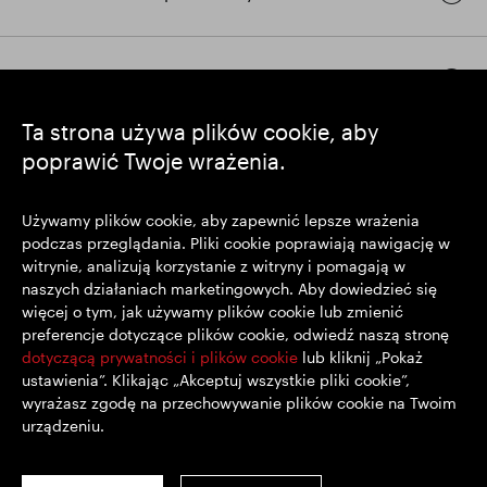
Pozostańmy w kontakcie
Ta strona używa plików cookie, aby
poprawić Twoje wrażenia.
https://www.linkedin.com/
https://www.youtube.com/
https://twitter.com/segrop
SEGRO plc
Używamy plików cookie, aby zapewnić lepsze wrażenia
podczas przeglądania. Pliki cookie poprawiają nawigację w
Siedziba: 1 New Burlington Place, Londyn W1S 2HR
witrynie, analizują korzystanie z witryny i pomagają w
Zarejestrowana w Wielkiej Brytanii pod nr 167591
naszych działaniach marketingowych. Aby dowiedzieć się
Miejsce rejestracji: Anglia i Walia
więcej o tym, jak używamy plików cookie lub zmienić
preferencje dotyczące plików cookie, odwiedź naszą stronę
dotyczącą prywatności i plików cookie
lub kliknij „Pokaż
© SEGRO 2022
ustawienia”. Klikając „Akceptuj wszystkie pliki cookie”,
wyrażasz zgodę na przechowywanie plików cookie na Twoim
Wyłączenie Odpowiedzialności
urządzeniu.
Polityka prywatności
Polityka plików cookie