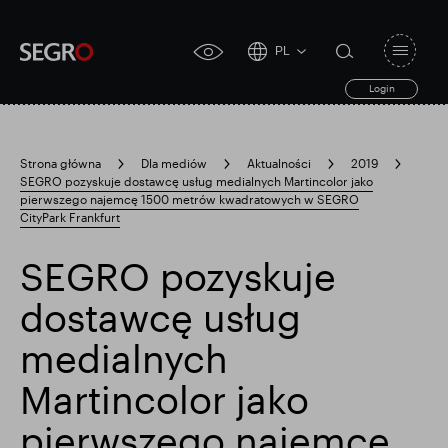
PL
Open
click
navigat
search
Login
for
toggle
form
accessibility
tool
Strona główna
Dla mediów
Aktualności
2019
SEGRO pozyskuje dostawcę usług medialnych Martincolor jako
Search
pierwszego najemcę 1500 metrów kwadratowych w SEGRO
Clea
Jasne
for
CityPark Frankfurt
Submit
sub
search
Popularne wyszukiwanie
SEGRO pozyskuje
dostawcę usług
Odpowiedzialny SEGRO
medialnych
Martincolor jako
Posiadłość handlowa w Slough
pierwszego najemcę