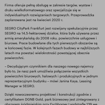
Firma oferuje pełną obsługę w zakresie targów, wystaw i
druku wielkoformatowego oraz specjalizuje się w
indywidualnych rozwiązaniach targowych. Przeprowadzka
zaplanowana jest na kwiecień 2020 r.
SEGRO CityPark Frankfurt jest rozwijany spekulacyjnie przez
SEGRO na 14,5-hektarowej działce, która była używana przez
armię amerykańską do 2008 roku. powierzchnie usługowe i
biurowe. Prace budowlane dla tych pierwszych obszarów są
w końcowej fazie. W kolejnych fazach budowy w najbliższych
latach ma powstać wielokrotność powstającej obecnie
powierzchni.
– Decydującym czynnikiem dla naszego nowego najemcy
było to, że nasz park umożliwia połączenie wszystkich
powierzchni biurowych, halowych i produkcyjnych w jednym
reprezentacyjnym budynku – mówi Janina Kaya, Leasing
Manager w SEGRO.
Dzięki nowoczesnemu projektowi i konstrukcji zgodnie z
certyfikatem DGNB Gold, park biznesowy jest zintegrowany z
obszarem śródmiejskim przy Eschborner Landstraße 139 we