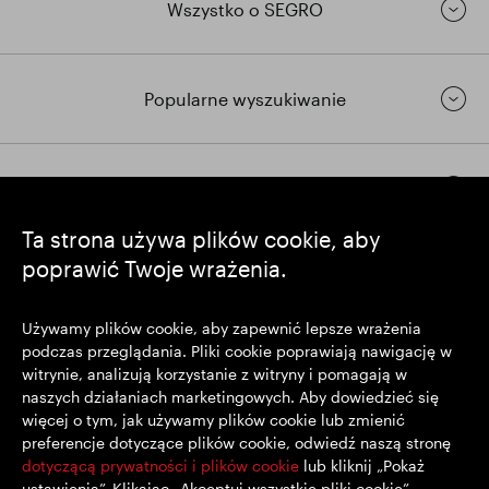
Wszystko o SEGRO
Popularne wyszukiwanie
Pozostańmy w kontakcie
Ta strona używa plików cookie, aby
poprawić Twoje wrażenia.
https://www.linkedin.com/
https://www.youtube.com/
https://twitter.com/segrop
SEGRO plc
Używamy plików cookie, aby zapewnić lepsze wrażenia
podczas przeglądania. Pliki cookie poprawiają nawigację w
Siedziba: 1 New Burlington Place, Londyn W1S 2HR
witrynie, analizują korzystanie z witryny i pomagają w
Zarejestrowana w Wielkiej Brytanii pod nr 167591
naszych działaniach marketingowych. Aby dowiedzieć się
Miejsce rejestracji: Anglia i Walia
więcej o tym, jak używamy plików cookie lub zmienić
preferencje dotyczące plików cookie, odwiedź naszą stronę
dotyczącą prywatności i plików cookie
lub kliknij „Pokaż
© SEGRO 2022
ustawienia”. Klikając „Akceptuj wszystkie pliki cookie”,