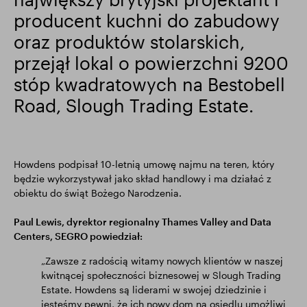
producent kuchni do zabudowy
Wyniki finansowe
Aktualizacja handlowa
oraz produktów stolarskich,
przejął lokal o powierzchni 9200
Inteligentny park
stóp kwadratowych na Bestobell
Road, Slough Trading Estate.
Howdens podpisał 10-letnią umowę najmu na teren, który
będzie wykorzystywał jako skład handlowy i ma działać z
obiektu do świąt Bożego Narodzenia.
Paul Lewis, dyrektor regionalny Thames Valley and Data
Centers, SEGRO powiedział:
„Zawsze z radością witamy nowych klientów w naszej
kwitnącej społeczności biznesowej w Slough Trading
Estate. Howdens są liderami w swojej dziedzinie i
jesteśmy pewni, że ich nowy dom na osiedlu umożliwi