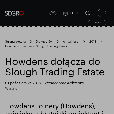
PL
Open
click
navigat
search
Login
for
toggle
form
accessibility
tool
Strona główna
Dla mediów
Aktualności
2018
Howdens dołącza do Slough Trading Estate
Search
Clea
Jasne
for
Submit
sub
Howdens dołącza do
search
Popularne wyszukiwanie
Slough Trading Estate
Odpowiedzialny SEGRO
01 października 2018
Zjednoczone Królestwo
Wynajem
Posiadłość handlowa w Slough
Howdens Joinery (Howdens),
największy brytyjski projektant i