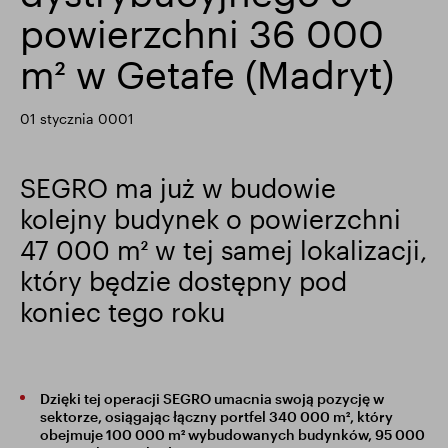
powierzchni 36 000
Wyniki finansowe
Aktualizacja handlowa
m² w Getafe (Madryt)
Inteligentny park
01 stycznia 0001
SEGRO ma już w budowie
kolejny budynek o powierzchni
47 000 m² w tej samej lokalizacji,
który będzie dostępny pod
koniec tego roku
Dzięki tej operacji SEGRO umacnia swoją pozycję w
sektorze, osiągając łączny portfel 340 000 m², który
obejmuje 100 000 m² wybudowanych budynków, 95 000