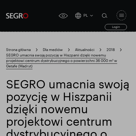
PL
Open
click
navigat
search
Login
for
toggle
form
accessibility
tool
Strona główna
Dla mediów
Aktualności
2018
SEGRO umacnia swoją pozycję w Hiszpanii dzięki nowemu
Search
projektowi centrum dystrybucyjnego o powierzchni 36 000 m² w
Clea
Jasne
for
Getafe (Madryt)
Submit
sub
search
Popularne wyszukiwanie
SEGRO umacnia swoją
pozycję w Hiszpanii
Odpowiedzialny SEGRO
dzięki nowemu
projektowi centrum
Posiadłość handlowa w Slough
dystrybucyjnego o