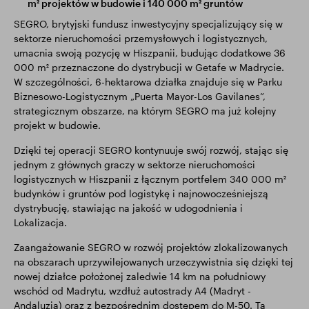
m² projektów w budowie i 140 000 m² gruntów
SEGRO, brytyjski fundusz inwestycyjny specjalizujący się w
sektorze nieruchomości przemysłowych i logistycznych,
umacnia swoją pozycję w Hiszpanii, budując dodatkowe 36
000 m² przeznaczone do dystrybucji w Getafe w Madrycie.
W szczególności, 6-hektarowa działka znajduje się w Parku
Biznesowo-Logistycznym „Puerta Mayor-Los Gavilanes”,
strategicznym obszarze, na którym SEGRO ma już kolejny
projekt w budowie.
Dzięki tej operacji SEGRO kontynuuje swój rozwój, stając się
jednym z głównych graczy w sektorze nieruchomości
logistycznych w Hiszpanii z łącznym portfelem 340 000 m²
budynków i gruntów pod logistykę i najnowocześniejszą
dystrybucję, stawiając na jakość w udogodnienia i
Lokalizacja.
Zaangażowanie SEGRO w rozwój projektów zlokalizowanych
na obszarach uprzywilejowanych urzeczywistnia się dzięki tej
nowej działce położonej zaledwie 14 km na południowy
wschód od Madrytu, wzdłuż autostrady A4 (Madryt -
Andaluzja) oraz z bezpośrednim dostępem do M-50. Ta