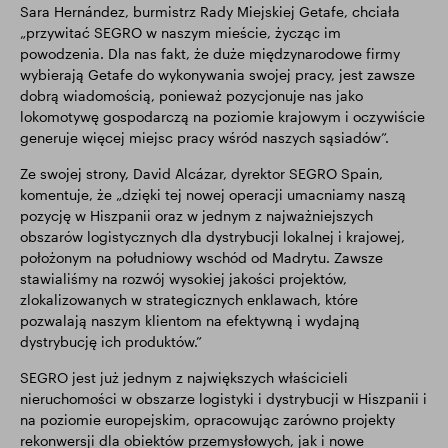
Sara Hernández, burmistrz Rady Miejskiej Getafe, chciała
„przywitać SEGRO w naszym mieście, życząc im
powodzenia. Dla nas fakt, że duże międzynarodowe firmy
wybierają Getafe do wykonywania swojej pracy, jest zawsze
dobrą wiadomością, ponieważ pozycjonuje nas jako
lokomotywę gospodarczą na poziomie krajowym i oczywiście
generuje więcej miejsc pracy wśród naszych sąsiadów”.
Ze swojej strony, David Alcázar, dyrektor SEGRO Spain,
komentuje, że „dzięki tej nowej operacji umacniamy naszą
pozycję w Hiszpanii oraz w jednym z najważniejszych
obszarów logistycznych dla dystrybucji lokalnej i krajowej,
położonym na południowy wschód od Madrytu. Zawsze
stawialiśmy na rozwój wysokiej jakości projektów,
zlokalizowanych w strategicznych enklawach, które
pozwalają naszym klientom na efektywną i wydajną
dystrybucję ich produktów.”
SEGRO jest już jednym z największych właścicieli
nieruchomości w obszarze logistyki i dystrybucji w Hiszpanii i
na poziomie europejskim, opracowując zarówno projekty
rekonwersji dla obiektów przemysłowych, jak i nowe