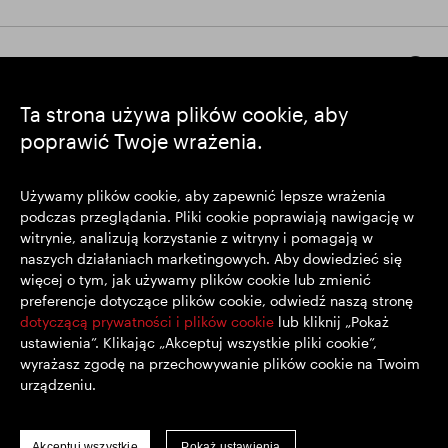
Pozostańmy w kontakcie
Ta strona używa plików cookie, aby
poprawić Twoje wrażenia.
https://www.linkedin.com/
https://www.youtube.com/
https://twitter.com/segrop
SEGRO plc
Używamy plików cookie, aby zapewnić lepsze wrażenia
podczas przeglądania. Pliki cookie poprawiają nawigację w
Siedziba: 1 New Burlington Place, Londyn W1S 2HR
witrynie, analizują korzystanie z witryny i pomagają w
Zarejestrowana w Wielkiej Brytanii pod nr 167591
naszych działaniach marketingowych. Aby dowiedzieć się
Miejsce rejestracji: Anglia i Walia
więcej o tym, jak używamy plików cookie lub zmienić
preferencje dotyczące plików cookie, odwiedź naszą stronę
dotyczącą prywatności i plików cookie
lub kliknij „Pokaż
© SEGRO 2022
ustawienia”. Klikając „Akceptuj wszystkie pliki cookie”,
wyrażasz zgodę na przechowywanie plików cookie na Twoim
Wyłączenie Odpowiedzialności
urządzeniu.
Polityka prywatności
Polityka plików cookie
Akceptuj wszystkie
Pokaż ustawienia