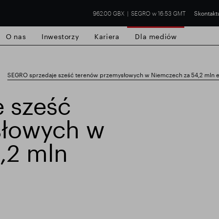
962.00 GBX
SEGRO w 16:53 GMT
Skontaktu
O nas
Inwestorzy
Kariera
Dla mediów
SEGRO sprzedaje sześć terenów przemysłowych w Niemczech za 54,2 mln 
 sześć
słowych w
handlowa w Slough
Wyniki finansowe
Ak
,2 mln