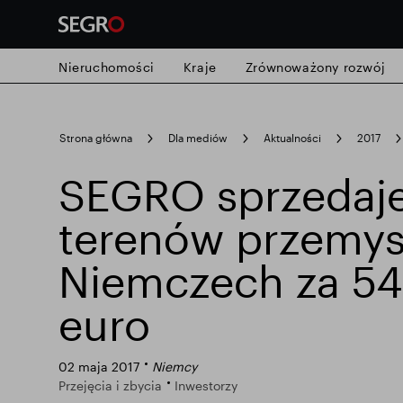
Nieruchomości
Kraje
Zrównoważony rozwój
Search
Strona główna
Dla mediów
Aktualności
2017
for
Submit
SEGRO sprzedaje
Popularne wyszukiwanie
search
terenów przemy
Odpowiedzialny SEGRO
Posiadłość 
Niemczech za 54
euro
Inteligentny park
02 maja 2017
Niemcy
Przejęcia i zbycia
Inwestorzy