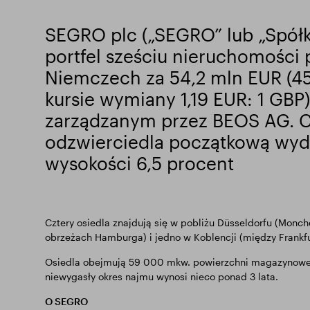
SEGRO plc („SEGRO” lub „Spółk
portfel sześciu nieruchomośc
Niemczech za 54,2 mln EUR (45
kursie wymiany 1,19 EUR: 1 GB
zarządzanym przez BEOS AG. 
odzwierciedla początkową wyd
wysokości 6,5 procent
Cztery osiedla znajdują się w pobliżu Düsseldorfu (Monch
obrzeżach Hamburga) i jedno w Koblencji (między Frankfu
Osiedla obejmują 59 000 mkw. powierzchni magazynowej i
niewygasły okres najmu wynosi nieco ponad 3 lata.
O SEGRO