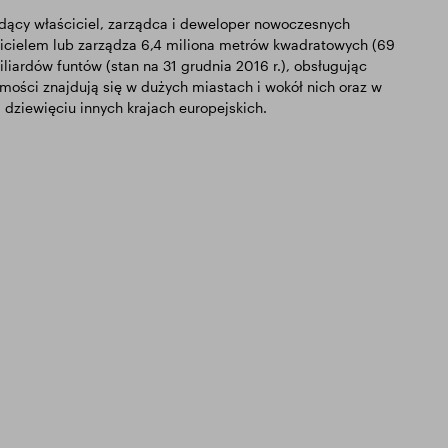
odący właściciel, zarządca i deweloper nowoczesnych
icielem lub zarządza 6,4 miliona metrów kwadratowych (69
iardów funtów (stan na 31 grudnia 2016 r.), obsługując
omości znajdują się w dużych miastach i wokół nich oraz w
 dziewięciu innych krajach europejskich.