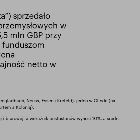
a”) sprzedało
i przemysłowych w
,5 mln GBP przy
P) funduszom
Cena
ajność netto w
engladbach, Neuss, Essen i Krefeld), jedno w Glinde (na
rtem a Kolonią).
 biurowej, a wskaźnik pustostanów wynosi 10%, a średni