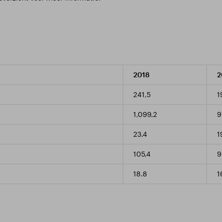
2018
2
241,5
1
1,099,2
9
23.4
1
105,4
9
18.8
1