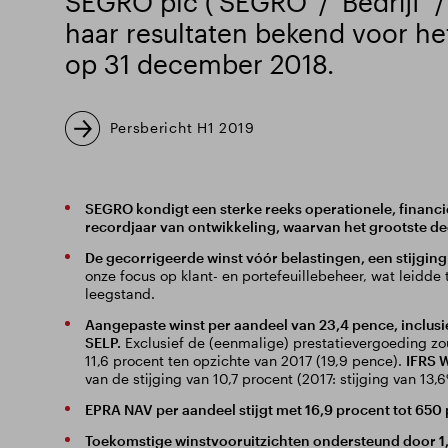
SEGRO plc ('SEGRO' / 'Bedrijf' /
haar resultaten bekend voor he
op 31 december 2018.
Persbericht H1 2019
SEGRO kondigt een sterke reeks operationele, financië
recordjaar van ontwikkeling, waarvan het grootste dee
De gecorrigeerde winst vóór belastingen, een stijging
onze focus op klant- en portefeuillebeheer, wat leidde t
leegstand.
Aangepaste winst per aandeel van 23,4 pence, inclusi
SELP.
Exclusief de (eenmalige) prestatievergoeding z
11,6 procent ten opzichte van 2017 (19,9 pence).
IFRS 
van de stijging van 10,7 procent (2017: stijging van 13
EPRA NAV per aandeel stijgt met 16,9 procent tot 650
Toekomstige winstvooruitzichten ondersteund door 1,