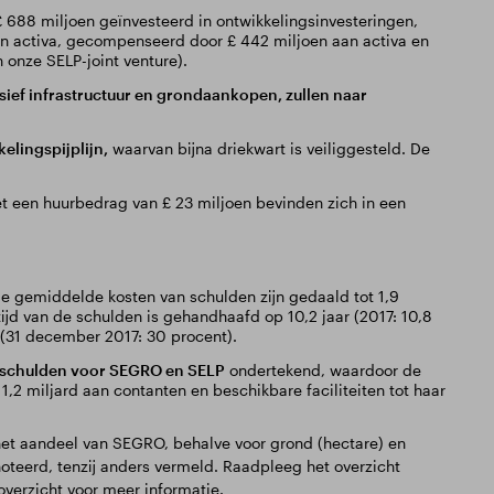
£ 688 miljoen geïnvesteerd in ontwikkelingsinvesteringen,
van activa, gecompenseerd door £ 442 miljoen aan activa en
 onze SELP-joint venture).
sief infrastructuur en grondaankopen, zullen naar
elingspijplijn,
waarvan bijna driekwart is veiliggesteld. De
 een huurbedrag van £ 23 miljoen bevinden zich in een
e gemiddelde kosten van schulden zijn gedaald tot 1,9
ijd van de schulden is gehandhaafd op 10,2 jaar (2017: 10,8
t (31 december 2017: 30 procent).
 schulden voor SEGRO en SELP
ondertekend, waardoor de
,2 miljard aan contanten en beschikbare faciliteiten tot haar
 het aandeel van SEGRO, behalve voor grond (hectare) en
oteerd, tenzij anders vermeld. Raadpleeg het overzicht
 overzicht voor meer informatie.