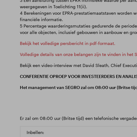
3 Een aansluiting tussen EPRA intrinsieke waarde per aan
weergegeven in Toelichting 11(ii).
4 Berekeningen voor EPRA-prestatiemaatstaven worden wee
financiële informatie.
5 Percentage waarderingsmutaties gedurende de periode 
voor alle objecten, inclusief gebouwen in aanbouw en gro
Bekijk het volledige persbericht in pdf-formaat.
Volledige details van onze belangen zijn te vinden in het
Bekijk een video-interview met David Sleath, Chief Execut
CONFERENTIE OPROEP VOOR INVESTEERDERS EN ANALI
Het management van SEGRO zal om 08:00 uur (Britse tijd
Er zal om 08:00 uur (Britse tijd) een telefonische vergad
Inbellen: