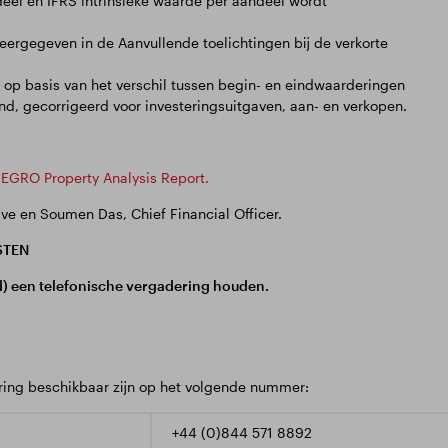
deel en IFRS intrinsieke waarde per aandeel wordt
rgegeven in de Aanvullende toelichtingen bij de verkorte
op basis van het verschil tussen begin- en eindwaarderingen
nd, gecorrigeerd voor investeringsuitgaven, aan- en verkopen.
 SEGRO Property Analysis Report.
ive en Soumen Das, Chief Financial Officer.
STEN
) een telefonische vergadering houden.
ering beschikbaar zijn op het volgende nummer:
+44 (0)844 571 8892