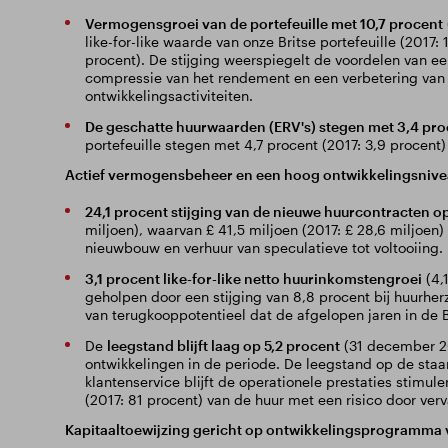
Vermogensgroei van de portefeuille met 10,7 procent
like-for-like waarde van onze Britse portefeuille (2017:
procent). De stijging weerspiegelt de voordelen van ee
compressie van het rendement en een verbetering van 
ontwikkelingsactiviteiten.
De geschatte huurwaarden (ERV's) stegen met 3,4 pro
portefeuille stegen met 4,7 procent (2017: 3,9 procent)
Actief vermogensbeheer en een hoog ontwikkelingsniveau
24,1 procent stijging van de nieuwe huurcontracten op
miljoen), waarvan £ 41,5 miljoen (2017: £ 28,6 miljoen
nieuwbouw en verhuur van speculatieve tot voltooiing.
3,1 procent like-for-like netto huurinkomstengroei
(4,1
geholpen door een stijging van 8,8 procent bij huurhe
van terugkooppotentieel dat de afgelopen jaren in de Br
De
leegstand blijft laag op 5,2 procent
(31 december 201
ontwikkelingen in de periode. De leegstand op de staan
klantenservice blijft de operationele prestaties stimul
(2017: 81 procent) van de huur met een risico door ver
Kapitaaltoewijzing gericht op ontwikkelingsprogramma vo