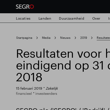
Locaties
Landen
Duurzaamheid
Over
Search
Startpagina
Media
Nieuws
2019
Resultate
for
Submit
Resultaten voor h
search
eindigend op 31
2018
15 februari 2019
Zakelijk
financieel
investeerders