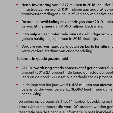
Netto-investering van £ 327 miljoen in 2018
inclusief 
infrastructuur en grond, £ 81 miljoen aan acquisities 
grondvervreemdingen (inclusief verkoop van activa aan
De totale ontwikkelingsinvesteringen voor 2019, inclu
verwachting meer dan £ 600 miljoen bedragen.
£ 46 miljoen aan potentiële huur uit de huidige ontwikk
gehele huidige pijplijn moet in 2019 klaar zijn.
Verdere voorverhuurde projecten op korte termijn
met
vergevorderd stadium van onderhandeling.
Balans is in goede gezondheid
SEGRO wordt nog steeds conservatief gefinancierd.
D
procent (2017: 2,1 procent), de lange gemiddelde loopt
jaar) en de doorkijk LTV-ratio is gedaald tot 29 procen
In de loop van het jaar werd
£ 423 miljoen aan nieuwe
balans verder werd versterkt. SEGRO heeft meer dan £ 1
beschikking.
1
De cijfers op de pagina's 1 tot 14 hebben betrekking op
ruimte (vierkante meter) die voor 100 procent worden gen
Presentatie van de financiële informatie in het Financieel