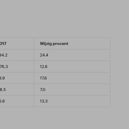
017
Wijzig procent
94.2
24.4
76,3
12.6
9.9
17.6
8.5
7.0
6.6
13.3