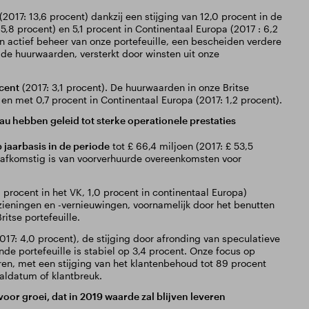
(2017: 13,6 procent) dankzij een stijging van 12,0 procent in de
 15,8 procent) en 5,1 procent in Continentaal Europa (2017 : 6,2
n actief beheer van onze portefeuille, een bescheiden verdere
de huurwaarden, versterkt door winsten uit onze
cent
(2017: 3,1 procent). De huurwaarden in onze Britse
 en met 0,7 procent in Continentaal Europa (2017: 1,2 procent).
 hebben geleid tot sterke operationele prestaties
 jaarbasis in de periode
tot £ 66,4 miljoen (2017: £ 53,5
) afkomstig is van voorverhuurde overeenkomsten voor
 procent in het VK, 1,0 procent in continentaal Europa)
rzieningen en -vernieuwingen, voornamelijk door het benutten
itse portefeuille.
7: 4,0 procent), de stijging door afronding van speculatieve
de portefeuille is stabiel op 3,4 procent. Onze focus op
eren, met een stijging van het klantenbehoud tot 89 procent
valdatum of klantbreuk.
or groei, dat in 2019 waarde zal blijven leveren