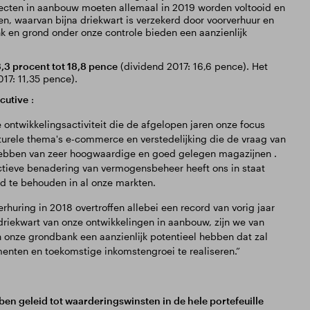
ecten in aanbouw moeten allemaal in 2019 worden voltooid en
n, waarvan bijna driekwart is verzekerd door voorverhuur en
 en grond onder onze controle bieden een aanzienlijk
3,3 procent tot 18,8 pence
(dividend 2017: 16,6 pence). Het
17: 11,35 pence).
ecutive
:
ontwikkelingsactiviteit die de afgelopen jaren onze focus
urele thema's e-commerce en verstedelijking die de vraag van
 hebben van zeer hoogwaardige en goed gelegen magazijnen .
ctieve benadering van vermogensbeheer heeft ons in staat
d te behouden in al onze markten.
rhuring in 2018 overtroffen allebei een record van vorig jaar
driekwart van onze ontwikkelingen in aanbouw, zijn we van
en onze grondbank een aanzienlijk potentieel hebben dat zal
enten en toekomstige inkomstengroei te realiseren.”
n geleid tot waarderingswinsten in de hele portefeuille