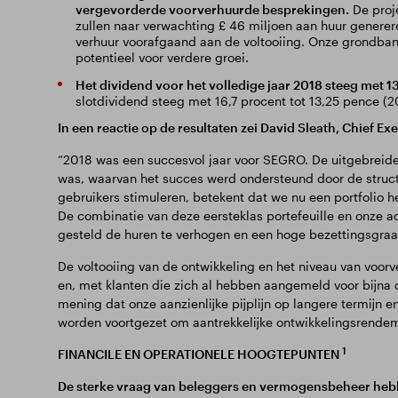
vergevorderde voorverhuurde besprekingen.
De proj
zullen naar verwachting £ 46 miljoen aan huur generere
verhuur voorafgaand aan de voltooiing. Onze grondbank
potentieel voor verdere groei.
Het dividend voor het volledige jaar 2018 steeg met 1
slotdividend steeg met 16,7 procent tot 13,25 pence (20
In een reactie op de resultaten zei David Sleath, Chief Ex
“2018 was een succesvol jaar voor SEGRO. De uitgebreide 
was, waarvan het succes werd ondersteund door de struct
gebruikers stimuleren, betekent dat we nu een portfolio
De combinatie van deze eersteklas portefeuille en onze a
gesteld de huren te verhogen en een hoge bezettingsgraa
De voltooiing van de ontwikkeling en het niveau van voorve
en, met klanten die zich al hebben aangemeld voor bijna 
mening dat onze aanzienlijke pijplijn op langere termijn 
worden voortgezet om aantrekkelijke ontwikkelingsrendem
1
FINANCILE EN OPERATIONELE HOOGTEPUNTEN
De sterke vraag van beleggers en vermogensbeheer hebbe