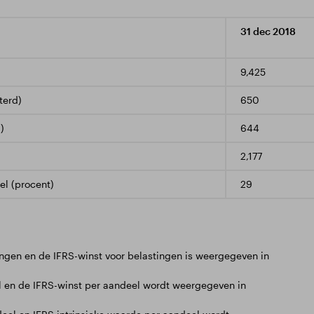
31 dec 2018
9,425
terd)
650
)
644
2,177
el (procent)
29
ingen en de IFRS-winst voor belastingen is weergegeven in
l en de IFRS-winst per aandeel wordt weergegeven in