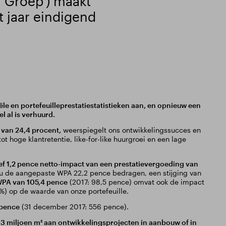
 'Groep') maakt
t jaar eindigend
le en portefeuilleprestatiestatistieken aan, en opnieuw een
l al is verhuurd.
 van 24,4 procent,
weerspiegelt ons ontwikkelingssucces en
ot hoge klantretentie, like-for-like huurgroei en een lage
ef 1,2 pence netto-impact van een prestatievergoeding van
ou de aangepaste WPA 22,2 pence bedragen, een stijging van
WPA van 105,4 pence
(2017: 98,5 pence) omvat ook de impact
,6%) op de waarde van onze portefeuille.
 pence
(31 december 2017: 556 pence).
3 miljoen m² aan ontwikkelingsprojecten in aanbouw of in