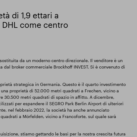
 di 1,9 ettari a
da DHL come centro
stituita da un moderno centro direzionale. Il venditore è un
ata dal broker commerciale Brockhoff INVEST. Si è convenuto di
prietà strategica in Germania. Questo è il quarto investimento
 una proprietà di 52.000 metri quadrati a Frechen, vicino a
re 30.500 metri quadrati di spazio in affitto. A dicembre,
lizzati per espandere il SEGRO Park Berlin Airport di ulteriori
ente, nel febbraio 2022, la società ha anche annunciato
quadrati a Mörfelden, vicino a Francoforte, sul quale sarà
uisizione, stiamo gettando le basi per la nostra crescita futura