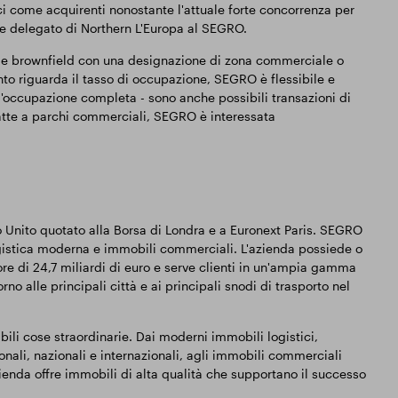
 come acquirenti nonostante l'attuale forte concorrenza per
re delegato di Northern L'Europa al SEGRO.
d e brownfield con una designazione di zona commerciale o
to riguarda il tasso di occupazione, SEGRO è flessibile e
'occupazione completa - sono anche possibili transazioni di
datte a parchi commerciali, SEGRO è interessata
 Unito quotato alla Borsa di Londra e a Euronext Paris. SEGRO
ogistica moderna e immobili commerciali. L'azienda possiede o
ore di 24,7 miliardi di euro e serve clienti in un'ampia gamma
rno alle principali città e ai principali snodi di trasporto nel
li cose straordinarie. Dai moderni immobili logistici,
onali, nazionali e internazionali, agli immobili commerciali
azienda offre immobili di alta qualità che supportano il successo