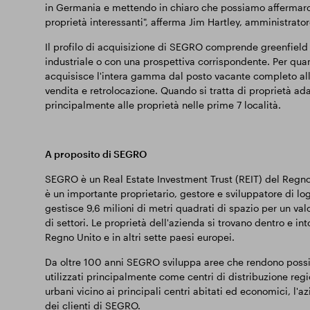
in Germania e mettendo in chiaro che possiamo affermarci
proprietà interessanti", afferma Jim Hartley, amministrato
Il profilo di acquisizione di SEGRO comprende greenfiel
industriale o con una prospettiva corrispondente. Per quan
acquisisce l'intera gamma dal posto vacante completo all
vendita e retrolocazione. Quando si tratta di proprietà a
principalmente alle proprietà nelle prime 7 località.
A proposito di SEGRO
SEGRO è un Real Estate Investment Trust (REIT) del Regno
è un importante proprietario, gestore e sviluppatore di l
gestisce 9,6 milioni di metri quadrati di spazio per un val
di settori. Le proprietà dell'azienda si trovano dentro e into
Regno Unito e in altri sette paesi europei.
Da oltre 100 anni SEGRO sviluppa aree che rendono possibi
utilizzati principalmente come centri di distribuzione regi
urbani vicino ai principali centri abitati ed economici, l'
dei clienti di SEGRO.