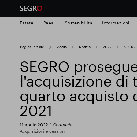
Estate
Paesi
Sostenibilità
Informazioni
Search
Pagina iniziale
Media
Notizia
2022
SEGRO p
for
Submit
SEGRO prosegu
Ricerca popolare
search
l'acquisizione di 
Responsabile SEGRO
Slough proprie
quarto acquisto 
2021
Parco intelligente
11 aprile 2022
Germania
Acquisizioni e cessioni