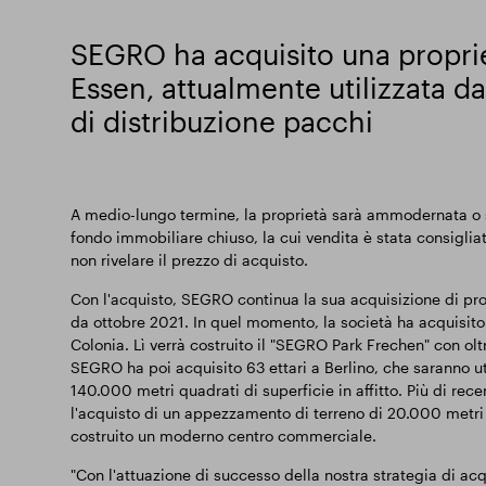
SEGRO ha acquisito una proprietà
Essen, attualmente utilizzata 
di distribuzione pacchi
A medio-lungo termine, la proprietà sarà ammodernata o so
fondo immobiliare chiuso, la cui vendita è stata consigli
non rivelare il prezzo di acquisto.
Con l'acquisto, SEGRO continua la sua acquisizione di pro
da ottobre 2021. In quel momento, la società ha acquisito
Colonia. Lì verrà costruito il "SEGRO Park Frechen" con olt
SEGRO ha poi acquisito 63 ettari a Berlino, che saranno uti
140.000 metri quadrati di superficie in affitto. Più di rec
l'acquisto di un appezzamento di terreno di 20.000 metri 
costruito un moderno centro commerciale.
"Con l'attuazione di successo della nostra strategia di acq