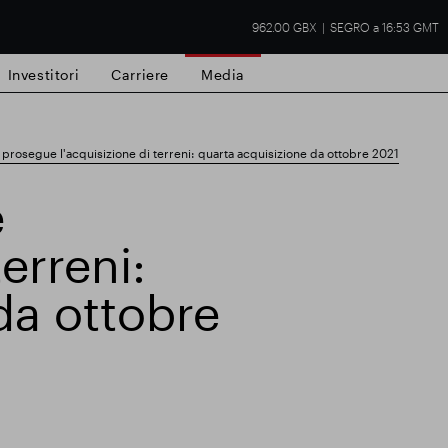
962.00 GBX
SEGRO a 16:53 GMT
Investitori
Carriere
Media
rosegue l'acquisizione di terreni: quarta acquisizione da ottobre 2021
e
terreni:
tà commerciale
Risultati finanziari
Aggio
da ottobre