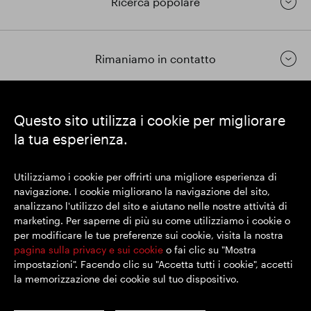
Ricerca popolare
Rimaniamo in contatto
https://www.linkedin.com/
https://www.youtube.com/
https://twitter.com/segrop
Questo sito utilizza i cookie per migliorare
la tua esperienza.
SEGRO plc
Sede legale: 1 New Burlington Place, Londra W1S 2HR
Utilizziamo i cookie per offrirti una migliore esperienza di
Numero di registrazione nel Regno Unito 167591
navigazione. I cookie migliorano la navigazione del sito,
Luogo di registrazione: Inghilterra e Galles
analizzano l'utilizzo del sito e aiutano nelle nostre attività di
marketing. Per saperne di più su come utilizziamo i cookie o
per modificare le tue preferenze sui cookie, visita la nostra
© SEGRO 2022
pagina sulla privacy e sui cookie
o fai clic su "Mostra
impostazioni". Facendo clic su "Accetta tutti i cookie", accetti
Disclaimer
la memorizzazione dei cookie sul tuo dispositivo.
Politica sulla riservatezza
Politica sui cookie