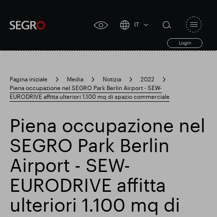
IT
Open
click
navigat
search
Login
for
toggle
form
accessibility
tool
Pagina iniziale
Media
Notizia
2022
Piena occupazione nel SEGRO Park Berlin Airport - SEW-
Search
EURODRIVE affitta ulteriori 1.100 mq di spazio commerciale
Clea
Chiaro
for
Submit
sub
search
Piena occupazione nel
Ricerca popolare
SEGRO Park Berlin
Responsabile SEGRO
Airport - SEW-
EURODRIVE affitta
Slough proprietà commerciale
ulteriori 1.100 mq di