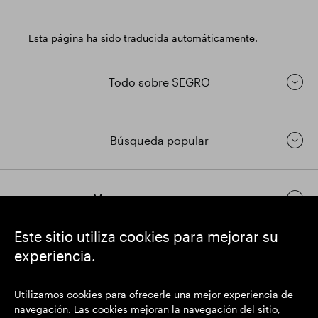
Esta página ha sido traducida automáticamente.
Todo sobre SEGRO
Búsqueda popular
Mantenerse en contacto
Este sitio utiliza cookies para mejorar su
experiencia.
https://www.linkedin.com/
https://www.youtube.com/
https://twitter.com/
SEGRO plc
Utilizamos cookies para ofrecerle una mejor experiencia de
Domicilio social: 1 New Burlington Place, Londres W1S 2HR
navegación. Las cookies mejoran la navegación del sitio,