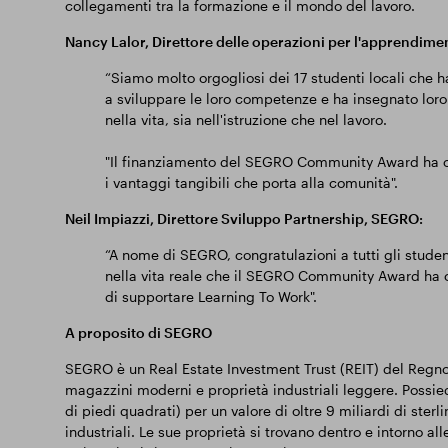
collegamenti tra la formazione e il mondo del lavoro.
Nancy Lalor, Direttore delle operazioni per l'apprendimen
“Siamo molto orgogliosi dei 17 studenti locali che ha
a sviluppare le loro competenze e ha insegnato loro 
nella vita, sia nell'istruzione che nel lavoro.
"Il finanziamento del SEGRO Community Award ha con
i vantaggi tangibili che porta alla comunità".
Neil Impiazzi, Direttore Sviluppo Partnership, SEGRO:
“A nome di SEGRO, congratulazioni a tutti gli student
nella vita reale che il SEGRO Community Award ha 
di supportare Learning To Work".
A proposito di SEGRO
SEGRO è un Real Estate Investment Trust (REIT) del Regno U
magazzini moderni e proprietà industriali leggere. Possiede
di piedi quadrati) per un valore di oltre 9 miliardi di sterl
industriali. Le sue proprietà si trovano dentro e intorno all