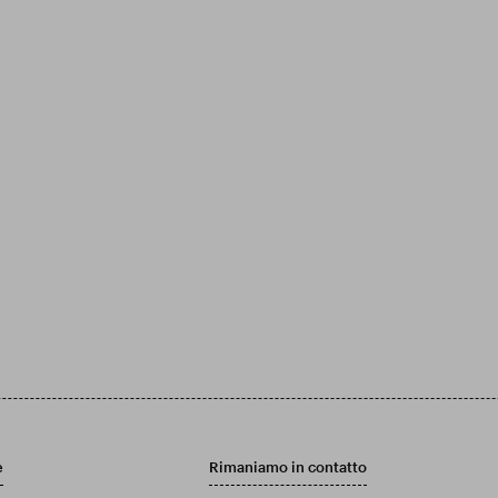
e
Rimaniamo in contatto