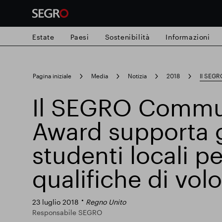
Estate
Paesi
Sostenibilità
Informazioni
Search
Pagina iniziale
Media
Notizia
2018
Il SEGRO
for
Submit
Il SEGRO Commu
Ricerca popolare
search
Award supporta g
Responsabile SEGRO
Slough proprie
studenti locali p
qualifiche di vol
Parco intelligente
23 luglio 2018
Regno Unito
Responsabile SEGRO