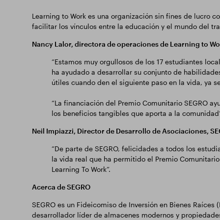
Learning to Work es una organización sin fines de lucro c
facilitar los vínculos entre la educación y el mundo del tr
Nancy Lalor, directora de operaciones de Learning to Wor
“Estamos muy orgullosos de los 17 estudiantes local
ha ayudado a desarrollar su conjunto de habilidade
útiles cuando den el siguiente paso en la vida, ya s
“La financiación del Premio Comunitario SEGRO ayu
los beneficios tangibles que aporta a la comunidad”
Neil Impiazzi, Director de Desarrollo de Asociaciones, S
“De parte de SEGRO, felicidades a todos los estudia
la vida real que ha permitido el Premio Comunitari
Learning To Work”.
Acerca de SEGRO
SEGRO es un Fideicomiso de Inversión en Bienes Raíces (R
desarrollador líder de almacenes modernos y propiedades 