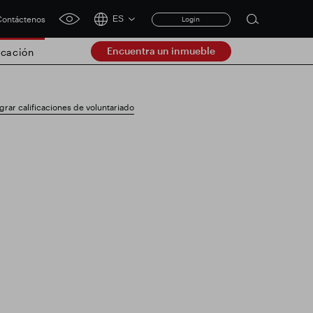
ontáctenos
ES
Login
Open
click
search
for
Encuentra un inmueble
cación
accessibility
form
tool
Clear
rar calificaciones de voluntariado
Claro
submit
ación comercial