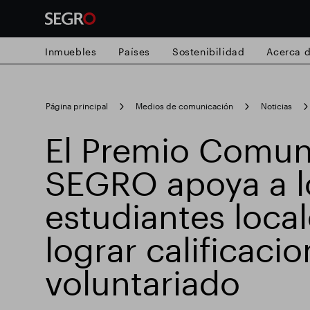
Inmuebles
Países
Sostenibilidad
Acerca 
Search
Página principal
Medios de comunicación
Noticias
for
Submit
El Premio Comuni
Búsqueda popular
search
SEGRO apoya a l
Responsable SEGRO
Finca comercial
estudiantes local
lograr calificaci
Parque inteligente
voluntariado