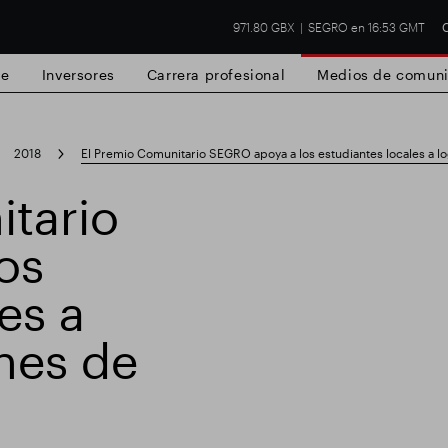
971.80 GBX
SEGRO en 16:53 GMT
C
de
Inversores
Carrera profesional
Medios de comuni
2018
El Premio Comunitario SEGRO apoya a los estudiantes locales a log
tario
os
 Slough
Resultados financieros
Actualiz
es a
ones de