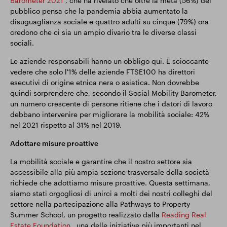
Barometer 2021
, che ha rivelato che oltre la metà (56%) del
pubblico pensa che la pandemia abbia aumentato la
disuguaglianza sociale e quattro adulti su cinque (79%) ora
credono che ci sia un ampio divario tra le diverse classi
sociali.
Le aziende responsabili hanno un obbligo qui. È scioccante
vedere che solo l'1% delle aziende FTSE100 ha direttori
esecutivi di origine etnica nera o asiatica. Non dovrebbe
quindi sorprendere che, secondo il Social Mobility Barometer,
un numero crescente di persone ritiene che i datori di lavoro
debbano intervenire per migliorare la mobilità sociale: 42%
nel 2021 rispetto al 31% nel 2019.
Adottare misure proattive
La mobilità sociale e garantire che il nostro settore sia
accessibile alla più ampia sezione trasversale della società
richiede che adottiamo misure proattive. Questa settimana,
siamo stati orgogliosi di unirci a molti dei nostri colleghi del
settore nella partecipazione alla Pathways to Property
Summer School, un progetto realizzato dalla
Reading Real
Estate Foundation
, una delle iniziative più importanti nel