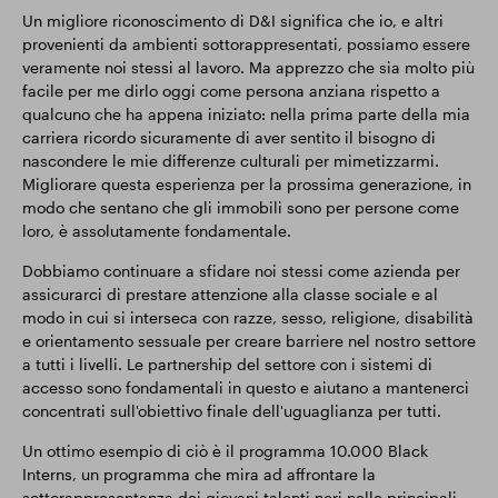
Un migliore riconoscimento di D&I significa che io, e altri
provenienti da ambienti sottorappresentati, possiamo essere
veramente noi stessi al lavoro. Ma apprezzo che sia molto più
facile per me dirlo oggi come persona anziana rispetto a
qualcuno che ha appena iniziato: nella prima parte della mia
carriera ricordo sicuramente di aver sentito il bisogno di
nascondere le mie differenze culturali per mimetizzarmi.
Migliorare questa esperienza per la prossima generazione, in
modo che sentano che gli immobili sono per persone come
loro, è assolutamente fondamentale.
Dobbiamo continuare a sfidare noi stessi come azienda per
assicurarci di prestare attenzione alla classe sociale e al
modo in cui si interseca con razze, sesso, religione, disabilità
e orientamento sessuale per creare barriere nel nostro settore
a tutti i livelli. Le partnership del settore con i sistemi di
accesso sono fondamentali in questo e aiutano a mantenerci
concentrati sull'obiettivo finale dell'uguaglianza per tutti.
Un ottimo esempio di ciò è il programma 10.000 Black
Interns, un programma che mira ad affrontare la
sottorappresentanza dei giovani talenti neri nelle principali