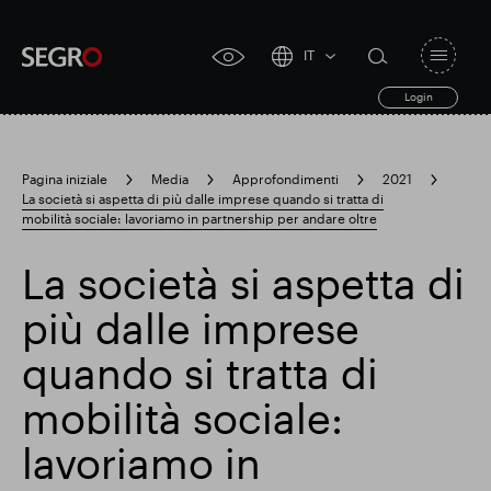
IT
Open
click
navigat
search
Login
for
toggle
form
accessibility
tool
Pagina iniziale
Media
Approfondimenti
2021
La società si aspetta di più dalle imprese quando si tratta di
Search
mobilità sociale: lavoriamo in partnership per andare oltre
Clea
Chiaro
for
Submit
sub
search
La società si aspetta di
Ricerca popolare
più dalle imprese
Responsabile SEGRO
quando si tratta di
mobilità sociale:
Slough proprietà commerciale
lavoriamo in