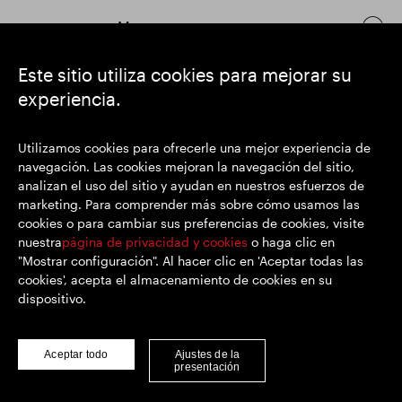
Mantenerse en contacto
Este sitio utiliza cookies para mejorar su
experiencia.
https://www.linkedin.com/
https://www.youtube.com/
https://twitter.com/
SEGRO plc
Utilizamos cookies para ofrecerle una mejor experiencia de
Domicilio social: 1 New Burlington Place, Londres W1S 2HR
navegación. Las cookies mejoran la navegación del sitio,
Número de registro del Reino Unido 167591
analizan el uso del sitio y ayudan en nuestros esfuerzos de
Lugar de registro: Inglaterra y Gales
marketing. Para comprender más sobre cómo usamos las
cookies o para cambiar sus preferencias de cookies, visite
nuestra
página de privacidad y cookies
o haga clic en
"Mostrar configuración". Al hacer clic en 'Aceptar todas las
© SEGRO 2022
cookies', acepta el almacenamiento de cookies en su
dispositivo.
Descargo de responsabilidad
Privacidad y cookies
Declaración sobre esclavitud y trata de personas
Aceptar todo
Ajustes de la
presentación