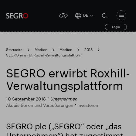
DE
Open
click
navigat
search
Login
for
toggle
form
accessibility
tool
Startseite
Medien
Medien
2018
SEGRO erwirbt Roxhill-Verwaltungsplattform
Search
Clea
Clear
for
Submit
sub
SEGRO erwirbt Roxhill-
search
Popular search
Verwaltungsplattform
Verantwortlich SEGRO
Slough Handelsgut
10 September 2018
Unternehmen
Akquisitionen und Veräußerungen
Investoren
Finanzielle Ergebnisse
Trading-Update
SEGRO plc („SEGRO“ oder „das
Unternehmen“) hat zugestimmt,