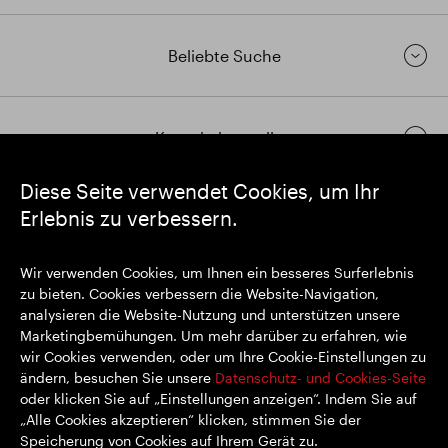
Beliebte Suche
Kontakt herstellen
Diese Seite verwendet Cookies, um Ihr
Erlebnis zu verbessern.
https://www.linkedin.com/
https://www.youtube.com/
https://twitter.com/segrop
SEGRO plc
Wir verwenden Cookies, um Ihnen ein besseres Surferlebnis
Eingetragener Sitz: 1 New Burlington Place, London W1S 2HR
zu bieten. Cookies verbessern die Website-Navigation,
Im Vereinigten Königreich registrierte Nr. 167591
analysieren die Website-Nutzung und unterstützen unsere
Registrierungsort: England & Wales
Marketingbemühungen. Um mehr darüber zu erfahren, wie
wir Cookies verwenden, oder um Ihre Cookie-Einstellungen zu
ändern, besuchen Sie unsere
Datenschutz- und Cookies-Seite
oder klicken Sie auf „Einstellungen anzeigen“. Indem Sie auf
© SEGRO 2022
„Alle Cookies akzeptieren“ klicken, stimmen Sie der
Speicherung von Cookies auf Ihrem Gerät zu.
Haftungsausschluss