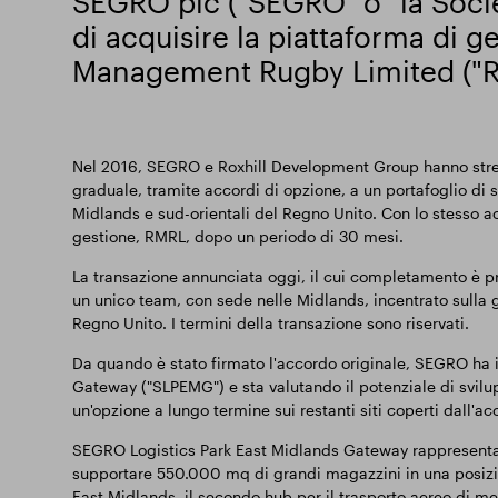
SEGRO plc ("SEGRO" o "la Socie
di acquisire la piattaforma di ge
Management Rugby Limited ("R
Nel 2016, SEGRO e Roxhill Development Group hanno stre
graduale, tramite accordi di opzione, a un portafoglio di s
Midlands e sud-orientali del Regno Unito. Con lo stesso ac
gestione, RMRL, dopo un periodo di 30 mesi.
La transazione annunciata oggi, il cui completamento è prev
un unico team, con sede nelle Midlands, incentrato sulla 
Regno Unito. I termini della transazione sono riservati.
Da quando è stato firmato l'accordo originale, SEGRO ha i
Gateway ("SLPEMG") e sta valutando il potenziale di svilu
un'opzione a lungo termine sui restanti siti coperti dall'ac
SEGRO Logistics Park East Midlands Gateway rappresenta il
supportare 550.000 mq di grandi magazzini in una posizion
East Midlands, il secondo hub per il trasporto aereo di m