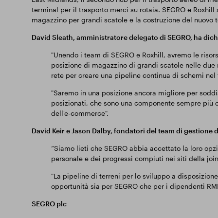
terminal per il trasporto merci su rotaia. SEGRO e Roxhill
magazzino per grandi scatole e la costruzione del nuovo te
David Sleath, amministratore delegato di SEGRO, ha dich
"Unendo i team di SEGRO e Roxhill, avremo le risorse
posizione di magazzino di grandi scatole nelle due re
rete per creare una pipeline continua di schemi nel 
"Saremo in una posizione ancora migliore per sodd
posizionati, che sono una componente sempre più cri
dell'e-commerce".
David Keir e Jason Dalby, fondatori del team di gestione d
“Siamo lieti che SEGRO abbia accettato la loro opzi
personale e dei progressi compiuti nei siti della joi
"La pipeline di terreni per lo sviluppo a disposizio
opportunità sia per SEGRO che per i dipendenti RMR
SEGRO plc