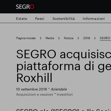
Estate
Paesi
Sostenibilità
Informazioni
Search
Pagina iniziale
Media
Notizia
2018
SEGRO ac
for
Submit
SEGRO acquisisc
Ricerca popolare
search
piattaforma di g
Responsabile SEGRO
Slough proprie
Roxhill
Parco intelligente
10 settembre 2018
Aziendale
Acquisizioni e cessioni
Investitori