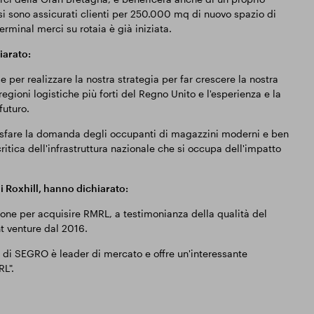
 si sono assicurati clienti per 250.000 mq di nuovo spazio di
rminal merci su rotaia è già iniziata.
iarato:
 per realizzare la nostra strategia per far crescere la nostra
gioni logistiche più forti del Regno Unito e l'esperienza e la
futuro.
isfare la domanda degli occupanti di magazzini moderni e ben
tica dell'infrastruttura nazionale che si occupa dell'impatto
i Roxhill, hanno dichiarato:
one per acquisire RMRL, a testimonianza della qualità del
nt venture dal 2016.
ne di SEGRO è leader di mercato e offre un'interessante
L".