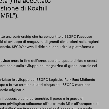
tà") ha accettato
stione di Roxhill
MRL").
tto una partnership che ha consentito a SEGRO l'accesso
iti di sviluppo di magazzini di grandi dimensioni nelle regioni
cordo, SEGRO aveva il diritto di acquisire la piattaforma di
isto entro la fine dell'anno, esercita questo diritto e creerà
gestione e sullo sviluppo del magazzino di grandi scatole nel
niziato lo sviluppo del SEGRO Logistics Park East Midlands
ppo a breve termine di altri cinque siti. SEGRO mantiene
cordo originario.
 successo della partnership. Il parco è in grado di
e privilegiata adiacente all'autostrada M1 e all'aeroporto di
erci della Gran Bretagna, e beneficerà anche di un proprio