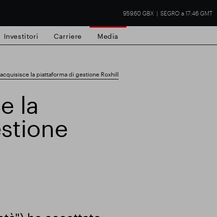
959.60 GBX
SEGRO a 17:46 GMT
Investitori
Carriere
Media
quisisce la piattaforma di gestione Roxhill
e la
estione
tà commerciale
Risultati finanziari
Aggio