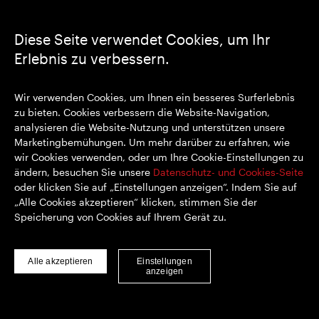
Kontakt herstellen
Diese Seite verwendet Cookies, um Ihr
Erlebnis zu verbessern.
https://www.linkedin.com/
https://www.youtube.com/
https://twitter.com/segrop
SEGRO plc
Wir verwenden Cookies, um Ihnen ein besseres Surferlebnis
Eingetragener Sitz: 1 New Burlington Place, London W1S 2HR
zu bieten. Cookies verbessern die Website-Navigation,
Im Vereinigten Königreich registrierte Nr. 167591
analysieren die Website-Nutzung und unterstützen unsere
Registrierungsort: England & Wales
Marketingbemühungen. Um mehr darüber zu erfahren, wie
wir Cookies verwenden, oder um Ihre Cookie-Einstellungen zu
ändern, besuchen Sie unsere
Datenschutz- und Cookies-Seite
oder klicken Sie auf „Einstellungen anzeigen“. Indem Sie auf
© SEGRO 2022
„Alle Cookies akzeptieren“ klicken, stimmen Sie der
Speicherung von Cookies auf Ihrem Gerät zu.
Haftungsausschluss
Datenschutz-Bestimmungen
Cookie-Richtlinie
Alle akzeptieren
Einstellungen
anzeigen