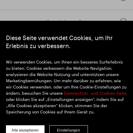
Kontakt herstellen
Diese Seite verwendet Cookies, um Ihr
Erlebnis zu verbessern.
https://www.linkedin.com/
https://www.youtube.com/
https://twitter.com/segrop
SEGRO plc
Wir verwenden Cookies, um Ihnen ein besseres Surferlebnis
Eingetragener Sitz: 1 New Burlington Place, London W1S 2HR
zu bieten. Cookies verbessern die Website-Navigation,
Im Vereinigten Königreich registrierte Nr. 167591
analysieren die Website-Nutzung und unterstützen unsere
Registrierungsort: England & Wales
Marketingbemühungen. Um mehr darüber zu erfahren, wie
wir Cookies verwenden, oder um Ihre Cookie-Einstellungen zu
ändern, besuchen Sie unsere
Datenschutz- und Cookies-Seite
oder klicken Sie auf „Einstellungen anzeigen“. Indem Sie auf
© SEGRO 2022
„Alle Cookies akzeptieren“ klicken, stimmen Sie der
Speicherung von Cookies auf Ihrem Gerät zu.
Haftungsausschluss
Datenschutz-Bestimmungen
Cookie-Richtlinie
Alle akzeptieren
Einstellungen