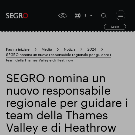
IT
Open
click
navigat
search
Login
for
toggle
form
accessibility
tool
Pagina iniziale
Media
Notizia
2024
SEGRO nomina un nuovo responsabile regionale per guidare i
Search
team della Thames Valley e di Heathrow
Clea
Chiaro
for
Submit
sub
search
SEGRO nomina un
Ricerca popolare
nuovo responsabile
Responsabile SEGRO
regionale per guidare i
team della Thames
Slough proprietà commerciale
Valley e di Heathrow