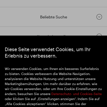
Beliebte Suche
Kontakt herstellen
Diese Seite verwendet Cookies, um Ihr
Erlebnis zu verbessern.
https://www.linkedin.com/
https://www.youtube.com/
https://twitter.com/segrop
SEGRO plc
Wir verwenden Cookies, um Ihnen ein besseres Surferlebnis
Eingetragener Sitz: 1 New Burlington Place, London W1S 2HR
zu bieten. Cookies verbessern die Website-Navigation,
Im Vereinigten Königreich registrierte Nr. 167591
analysieren die Website-Nutzung und unterstützen unsere
Registrierungsort: England & Wales
Marketingbemühungen. Um mehr darüber zu erfahren, wie
wir Cookies verwenden, oder um Ihre Cookie-Einstellungen zu
ändern, besuchen Sie unsere
Datenschutz- und Cookies-Seite
oder klicken Sie auf „Einstellungen anzeigen“. Indem Sie auf
© SEGRO 2022
„Alle Cookies akzeptieren“ klicken, stimmen Sie der