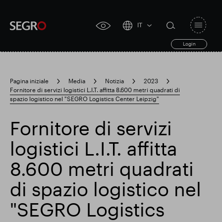
IT
Open
click
navigat
search
Login
for
toggle
form
accessibility
tool
Pagina iniziale
Media
Notizia
2023
Fornitore di servizi logistici L.I.T. affitta 8.600 metri quadrati di
Search
spazio logistico nel "SEGRO Logistics Center Leipzig"
Clea
Chiaro
for
Submit
sub
search
Fornitore di servizi
Ricerca popolare
logistici L.I.T. affitta
Responsabile SEGRO
8.600 metri quadrati
di spazio logistico nel
Slough proprietà commerciale
"SEGRO Logistics