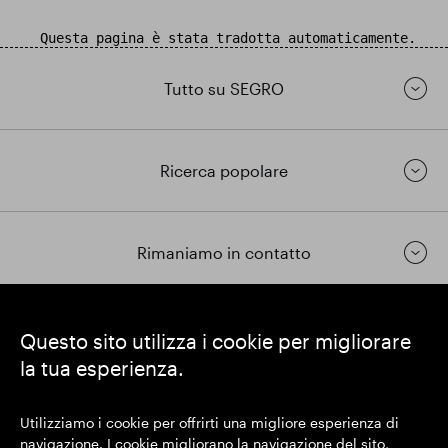
Questa pagina è stata tradotta automaticamente.
Tutto su SEGRO
Ricerca popolare
Rimaniamo in contatto
https://www.linkedin.com/
https://www.youtube.com/
https://twitter.com/segrop
Questo sito utilizza i cookie per migliorare
la tua esperienza.
SEGRO plc
Sede legale: 1 New Burlington Place, Londra W1S 2HR
Utilizziamo i cookie per offrirti una migliore esperienza di
Numero di registrazione nel Regno Unito 167591
navigazione. I cookie migliorano la navigazione del sito,